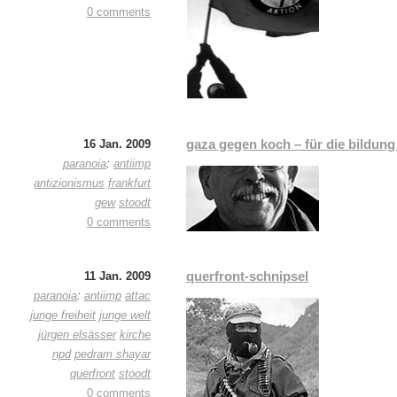
0 comments
gaza gegen koch – für die bildung
16 Jan. 2009
paranoia
:
antiimp
antizionismus
frankfurt
gew
stoodt
0 comments
querfront-schnipsel
11 Jan. 2009
paranoia
:
antiimp
attac
junge freiheit
junge welt
jürgen elsässer
kirche
npd
pedram shayar
querfront
stoodt
0 comments