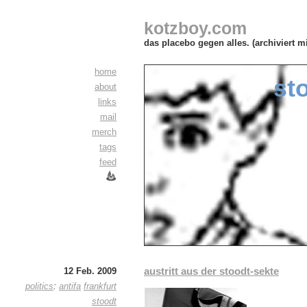
kotzboy.com
das placebo gegen alles. (archiviert m
home
st
about
links
mail
merch
tags
feed
austritt aus der stoodt-sekte
12 Feb. 2009
politics
:
antifa
frankfurt
stoodt