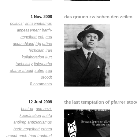
das grauen zwischen den zeilen
1 Nov. 2008
politics
:
antisemitismus
appeasement
barth-
engelbart
cdu
csu
deutschland
fdp
grüne
hizbollah
iran
kollaboration
kurt
tucholsky
linkspartei
pfarrer stoodt
satire
spd
stoodt
0 comments
the last temptation of pfarrer stoo
12 Juni 2008
best of
:
anti-nazi-
koordination
antifa
antiimp
antizionismus
barth-engelbart
erhard
arendt
erich fried
frankfurt