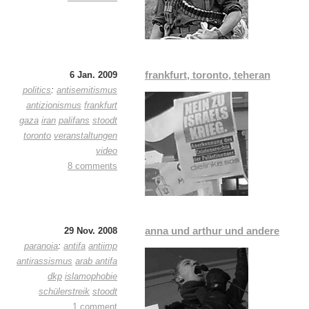
frankfurt, toronto, teheran
6 Jan. 2009
politics
:
antisemitismus
antizionismus
frankfurt
gaza
iran
palifans
stoodt
toronto
veranstaltungen
video
8 comments
anna und arthur und andere
29 Nov. 2008
paranoia
:
antifa
antiimp
antirassismus
arab antifa
dkp
islamophobie
schülerstreik
stoodt
1 comment