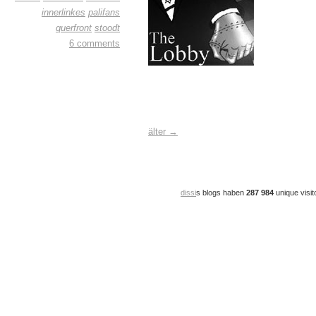
innerlinkes
palifans
querfront
stoodt
6 comments
älter →
dissi
s blogs haben
287 984
unique visit