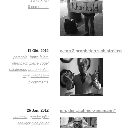
zahid khan
0 comments
wenn 2 propheten sich streiten
11 Okt. 2012
paranoia
:
fatwa
islam
offenbach
pierre vogel
salafismus
stefan salim
nagi
zahid khan
2 comments
ich, der „schmerzensmann“
26 Jan. 2012
paranoia
:
gender
julia
seeliger
nina pauer