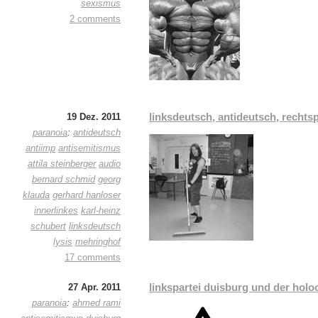
sexismus
2 comments
linksdeutsch, antideutsch, recht
19 Dez. 2011
paranoia
:
antideutsch
antiimp
antisemitismus
attila steinberger
audio
bernard schmid
georg
klauda
gerhard hanloser
innerlinkes
karl-heinz
schubert
linksdeutsch
lysis
mehringhof
17 comments
linkspartei duisburg und der holo
27 Apr. 2011
paranoia
:
ahmed rami