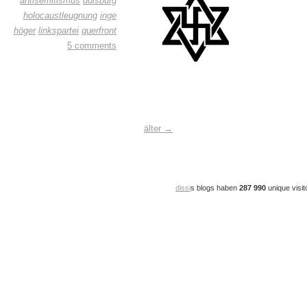
antisemitismus
duisburg
holocaustleugnung
inge
höger
linkspartei
querfront
5 comments
älter →
dissi
s blogs haben
287 990
unique visit