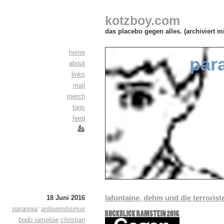
kotzboy.com
das placebo gegen alles. (archiviert m
home
par
about
links
mail
merch
tags
feed
lafontaine, dehm und die terrorist
18 Juni 2016
paranoia
:
antisemitismus
bodo ramelow
christian