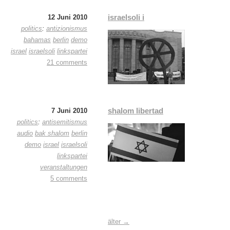
israelsoli i
12 Juni 2010
politics
:
antizionismus
bahamas
berlin
demo
israel
israelsoli
linkspartei
21 comments
shalom libertad
7 Juni 2010
politics
:
antisemitismus
audio
bak shalom
berlin
demo
israel
israelsoli
linkspartei
veranstaltungen
5 comments
älter →