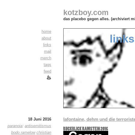
kotzboy.com
das placebo gegen alles. (archiviert m
home
links
about
links
mail
merch
tags
feed
lafontaine, dehm und die terrorist
18 Juni 2016
paranoia
:
antisemitismus
bodo ramelow
christian