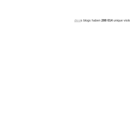
dissi
s blogs haben
288 014
unique visit