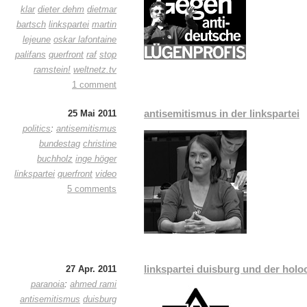
klar
dieter dehm
dietmar
bartsch
linkspartei
martin
lejeune
oskar lafontaine
palifans
querfront
raf
stop
ramstein!
weltnetz.tv
1 comment
antisemitismus in der linkspartei
25 Mai 2011
politics
:
antisemitismus
bundestag
christine
buchholz
inge höger
linkspartei
querfront
video
5 comments
linkspartei duisburg und der holo
27 Apr. 2011
paranoia
:
ahmed rami
antisemitismus
duisburg