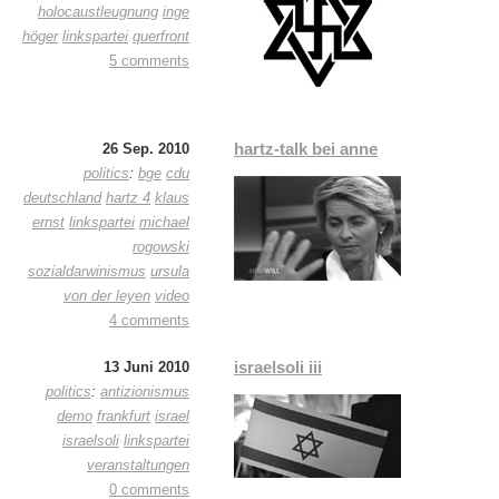
holocaustleugnung
inge
höger
linkspartei
querfront
5 comments
hartz-talk bei anne
26 Sep. 2010
politics
:
bge
cdu
deutschland
hartz 4
klaus
ernst
linkspartei
michael
rogowski
sozialdarwinismus
ursula
von der leyen
video
4 comments
israelsoli iii
13 Juni 2010
politics
:
antizionismus
demo
frankfurt
israel
israelsoli
linkspartei
veranstaltungen
0 comments