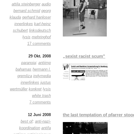
attila steinberger
audio
bernard schmid
georg
klauda
gerhard hanloser
innerlinkes
karl-heinz
schubert
linksdeutsch
lysis
mehringhof
17 comments
„sexist racist scum“
29 Okt. 2008
paranoia
:
antiimp
bahamas
hermann l.
gremliza
indymedia
innerlinkes
justus
wertmüller
konkret
lysis
white trash
7 comments
the last temptation of pfarrer stoo
12 Juni 2008
best of
:
anti-nazi-
koordination
antifa