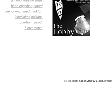
antiimp
antizionismus
barth-engelbart
erhard
arendt
erich fried
frankfurt
innerlinkes
palifans
querfront
stoodt
6 comments
dissi
s blogs haben
288 076
unique visit