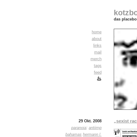
kotzb
das placebo 
home
about
links
mail
merch
tags
feed
„sexist ra
29 Okt. 2008
paranoia
:
antiimp
bahamas
hermann l.