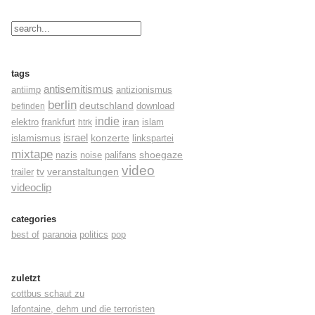
tags
antisemitismus
antiimp
antizionismus
berlin
deutschland
befinden
download
indie
elektro
frankfurt
iran
islam
htrk
israel
konzerte
islamismus
linkspartei
mixtape
shoegaze
nazis
noise
palifans
video
tv
trailer
veranstaltungen
videoclip
categories
best of
paranoia
politics
pop
zuletzt
cottbus schaut zu
lafontaine, dehm und die terroristen