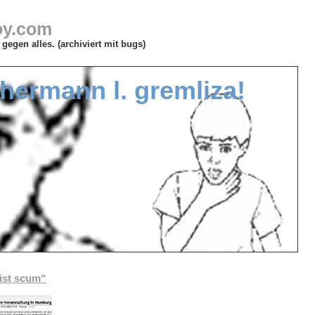
oy.com
gegen alles. (archiviert mit bugs)
hermann l. gremliza!
cist scum“