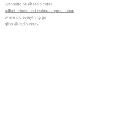
iwantedto.be @ radio corax
rollkofferhass und wohnraumprostitution
where did everything go
gliss @ radio corax