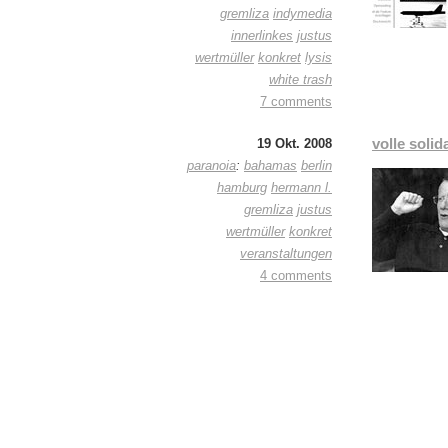
gremliza
indymedia
innerlinkes
justus
wertmüller
konkret
lysis
white trash
7 comments
volle solida
19 Okt. 2008
paranoia
:
bahamas
berlin
hamburg
hermann l.
gremliza
justus
wertmüller
konkret
veranstaltungen
4 comments