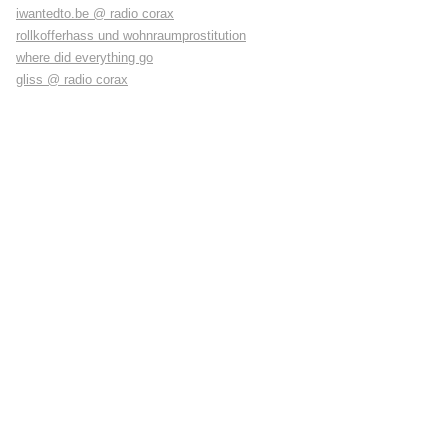
iwantedto.be @ radio corax
rollkofferhass und wohnraumprostitution
where did everything go
gliss @ radio corax