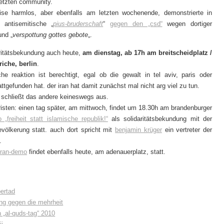
etzten community.
ise harmlos, aber ebenfalls am letzten wochenende, demonstrierte in
e antisemitische „
pius-bruderschaft
“
gegen den „csd“
wegen dortiger
und „
verspottung gottes gebote
„.
aritätsbekundung auch heute,
am dienstag, ab 17h am breitscheidplatz /
iche, berlin
.
iche reaktion ist berechtigt, egal ob die gewalt in tel aviv, paris oder
ttgefunden hat. der iran hat damit zunächst mal nicht arg viel zu tun.
 schließt das andere keineswegs aus.
risten: einen tag später, am mittwoch, findet um 18.30h am brandenburger
„freiheit statt islamische republik!“
als solidaritätsbekundung mit der
evölkerung statt. auch dort spricht mit
benjamin krüger
ein vertreter der
.
iran-demo
findet ebenfalls heute, am adenauerplatz, statt.
bertad
g gegen die mehrheit
 „al-quds-tag“ 2010