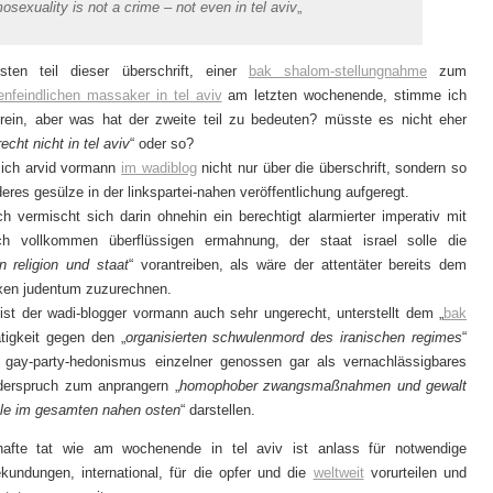
osexuality is not a crime – not even in tel aviv
„
ten teil dieser überschrift, einer
bak shalom-stellungnahme
zum
nfeindlichen massaker in tel aviv
am letzten wochenende, stimme ich
erein, aber was hat der zweite teil zu bedeuten? müsste es nicht eher
recht nicht in tel aviv
“ oder so?
sich arvid vormann
im wadiblog
nicht nur über die überschrift, sondern so
res gesülze in der linkspartei-nahen veröffentlichung aufgeregt.
sch vermischt sich darin ohnehin ein berechtigt alarmierter imperativ mit
ch vollkommen überflüssigen ermahnung, der staat israel solle die
n religion und staat
“ vorantreiben, als wäre der attentäter bereits dem
oxen judentum zuzurechnen.
 ist der wadi-blogger vormann auch sehr ungerecht, unterstellt dem „
bak
ätigkeit gegen den „
organisierten schwulenmord des iranischen regimes
“
 gay-party-hedonismus einzelner genossen gar als vernachlässigbares
derspruch zum anprangern „
homophober zwangsmaßnahmen und gewalt
le im gesamten nahen osten
“ darstellen.
hafte tat wie am wochenende in tel aviv ist anlass für notwendige
bekundungen, international, für die opfer und die
weltweit
vorurteilen und