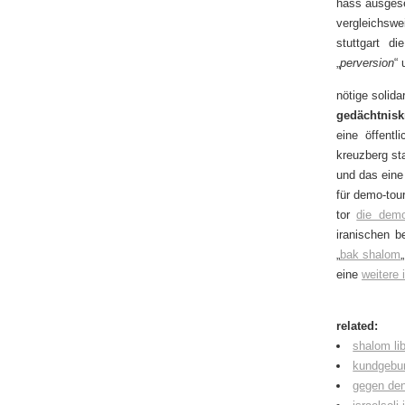
hass ausges
vergleichswe
stuttgart di
„
perversion
“ 
nötige solid
gedächtniskr
eine öffentl
kreuzberg sta
und das eine
für demo-tou
tor
die demo 
iranischen b
„
bak shalom
„
eine
weitere 
related:
shalom li
kundgebun
gegen den