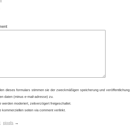
ii
i
ment
en dieses formulars stimmen sie der zweckmäßigen speicherung und veröffentlichung
en daten (minus e-mail-adresse) zu.
 werden moderiert, zeitverzögert freigeschaltet.
 kommerziellen seiten via comment verlinkt.
t
pixels
→