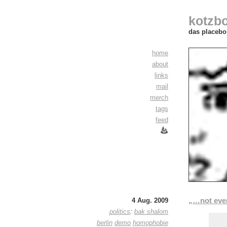
kotzb
das placebo 
home
about
links
mail
merch
tags
feed
„…not even
4 Aug. 2009
politics
:
bak shalom
berlin
demo
homophobie