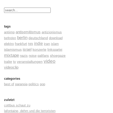
tags
antisemitismus
antiimp
antizionismus
berlin
deutschland
befinden
download
indie
elektro
frankfurt
iran
islam
htrk
israel
konzerte
islamismus
linkspartei
mixtape
shoegaze
nazis
noise
palifans
video
tv
trailer
veranstaltungen
videoclip
categories
best of
paranoia
politics
pop
zuletzt
cottbus schaut zu
lafontaine, dehm und die terroristen