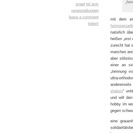
„
hom
israel
tel aviv
veranstaltungen
leave a comment
mit dem ers
teilen!
homosexuelle
natürlich üb
heißen „
erst 
zurecht hat 
manches ande
aber stilisti
einer an si
„
trennung vo
ultra-orthod
andererseits
shalom
“ unt
und will den
hobby im wi
gegen schwu
eine grauen
solidaritäts