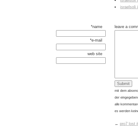
israelsoli i
israelsoli 
*name
leave a com
*e-mail
web site
mit dem absend
der eingegeben
alle kommentare
es werden keine
←
pro7 lost i