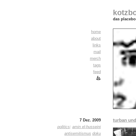
kotzb
das placebo 
home
about
links
mail
merch
tags
feed
turban un
7 Dez. 2009
politics
:
amin el-husseini
antisemitismus
doku