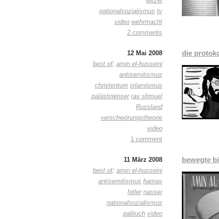
witzel
nationalsozialismus
tv
video
wehrmacht
2 comments
die protok
12 Mai 2008
best of
:
amin el-husseini
antisemitismus
christentum
islamismus
palästinenser
rav shmuel
Russland
verschwörungstheorie
video
1 comment
bewegte bi
11 März 2008
best of
:
amin el-husseini
antisemitismus
hamas
hitler
nasser
nationalsozialismus
palituch
video