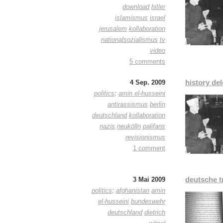
download
hitler
islamismus
israel
jerusalem
kollaboration
nationalsozialismus
tv
video
5 comments
history del
4 Sep. 2009
politics
:
amin el-husseini
antirassismus
berlin
deutschland
kollaboration
nazis
neukölln
palifans
revisionismus
1 comment
deutsche tr
3 Mai 2009
politics
:
afghanistan
amin
el-husseini
bundeswehr
deutschland
dietrich