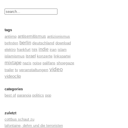
tags
antisemitismus
antiimp
antizionismus
berlin
deutschland
befinden
download
indie
elektro
frankfurt
iran
islam
htrk
israel
konzerte
islamismus
linkspartei
mixtape
shoegaze
nazis
noise
palifans
video
tv
trailer
veranstaltungen
videoclip
categories
best of
paranoia
politics
pop
zuletzt
cottbus schaut zu
lafontaine, dehm und die terroristen