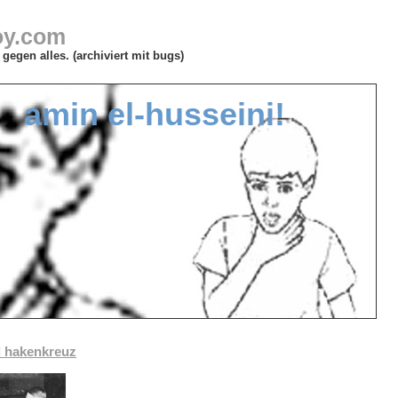
oy.com
gegen alles. (archiviert mit bugs)
amin el-husseini!
d hakenkreuz