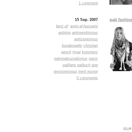
1 comment
pali fashio
15 Sep. 2007
best of
:
amin el-husseini
antiimp
antisemitismus
antizionismus
bundeswehr
christian
worch
hype
kommerz
nationalsozialismus
nazis
palifans
palituch
pop
revisionismus
trent reznor
0 comments
dissi
s