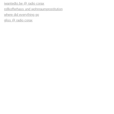
iwantedto.be @ radio corax
rollkofferhass und wohnraumprostitution
where did everything go
gliss @ radio corax