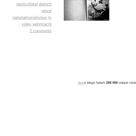
deutschland
dietrich
witzel
nationalsozialismus
tv
video
wehrmacht
2 comments
dissi
s blogs haben
288 080
unique visit