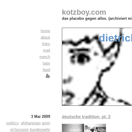
kotzboy.com
das placebo gegen alles. (archiviert m
home
dietric
about
links
mail
merch
tags
feed
deutsche tradition, pt. 2
3 Mai 2009
politics
:
afghanistan
amin
el-husseini
bundeswehr