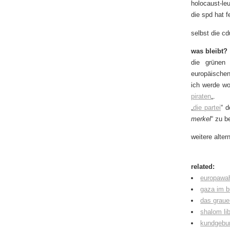
holocaust-le
die spd hat f
selbst die cd
was bleibt?
die grünen 
europäischen
ich werde woh
piraten
„.
„
die partei
“ d
merkel
“ zu 
weitere alte
related:
europawahl
gaza im 
das graue
shalom li
kundgebun