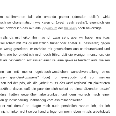
im schlimmsten fall wie amanda palmer („dresden dolls“), wirkt
sch so charismatisch wie karen o. („yeah yeah yeahs“), eigentlich ein
ler, obwohl ich das aktuelle
yyy-album
der
trullie-ep
noch bevorzuge.
nfalls da mit heiko. ihn mag ich zwar sehr, aber wir haben uns (das
esellschaft mit mir grundsätzlich früher oder später zu passieren) gegen
n wenig gestritten. er erzählte mir geschichten aus ostdeutschland und
 ihm, wie befremdet ich mich doch fühle, daß die wenigen menschen, die
ch als ostdeutsch sozialisiert einstufe, eine gewisse tendenz aufzuweisen
nn an mit meiner egoistisch-westlichen wunschvorstellung eines
losen grundeinkommens
“ (bge) for everybody und von meinen
ssen bei der pds, als die „
arbeit muss das land regieren
“ zu plakatieren
erzählte davon, daß ein paar der sich selbst so einschätzenden „
ossis
“
ndnis hatten gegenüber arbeitsunlust und dem wunsch nach einer
en grundsicherung unabhängig vom assimilationswillen.
g er voll darauf an. fragte mich auch persönlich, warum ich, der ich
h nicht hinke, nicht selber hand anlege, um mein leben mittels arbeitskraft