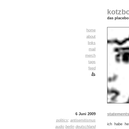
kotzb
das placebo 
home
about
links
mail
merch
tags
feed
statement
6 Juni 2009
politics
:
antisemitismus
ich habe he
audio
berlin
deutschland