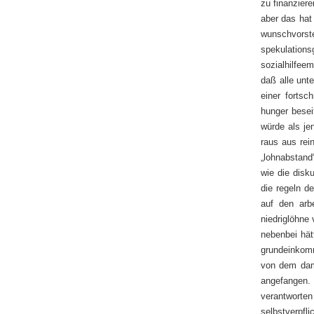
zu finanziere
aber das hat 
wunschvorste
spekulations
sozialhilfee
daß alle unt
einer fortsc
hunger besei
würde als je
raus aus rei
„lohnabstand
wie die disk
die regeln d
auf den arb
niedriglöhne
nebenbei hät
grundeinkom
von dem dami
angefangen.
verantwort
selbstverpfli