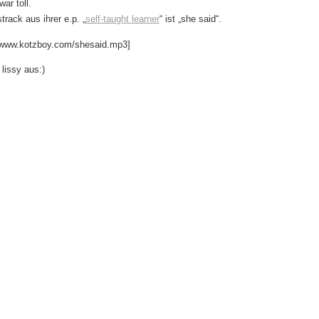
ar toll.
strack aus ihrer e.p. „
self-taught learner
“ ist „she said“.
//www.kotzboy.com/shesaid.mp3]
 lissy aus:)