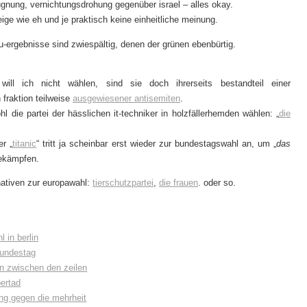
ugnung, vernichtungsdrohung gegenüber israel – alles okay.
eige wie eh und je praktisch keine einheitliche meinung.
u-ergebnisse sind zwiespältig, denen der grünen ebenbürtig.
will ich nicht wählen, sind sie doch ihrerseits bestandteil einer
 fraktion teilweise
ausgewiesener antisemiten
.
l die partei der hässlichen it-techniker in holzfällerhemden wählen: „
die
er „
titanic
“ tritt ja scheinbar erst wieder zur bundestagswahl an, um „
das
bekämpfen.
rnativen zur europawahl:
tierschutzpartei
,
die frauen
. oder so.
 in berlin
bundestag
n zwischen den zeilen
bertad
g gegen die mehrheit