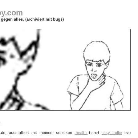
oy.com
gegen alles. (archiviert mit bugs)
s
ute, ausstaffiert mit meinem schicken „
health
„-t-shirt
lissy trullie
live