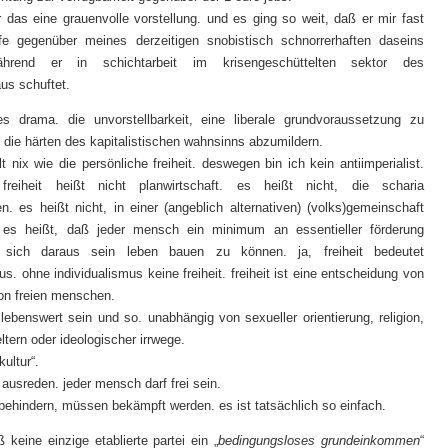
r das eine grauenvolle vorstellung. und es ging so weit, daß er mir fast
fe gegenüber meines derzeitigen snobistisch schnorrerhaften daseins
hrend er in schichtarbeit im krisengeschüttelten sektor des
us schuftet.
s drama. die unvorstellbarkeit, eine liberale grundvoraussetzung zu
 die härten des kapitalistischen wahnsinns abzumildern.
t nix wie die persönliche freiheit. deswegen bin ich kein antiimperialist.
 freiheit heißt nicht planwirtschaft. es heißt nicht, die scharia
n. es heißt nicht, in einer (angeblich alternativen) (volks)gemeinschaft
 es heißt, daß jeder mensch ein minimum an essentieller förderung
 sich daraus sein leben bauen zu können. ja, freiheit bedeutet
us. ohne individualismus keine freiheit. freiheit ist eine entscheidung von
von freien menschen.
 lebenswert sein und so. unabhängig von sexueller orientierung, religion,
ltern oder ideologischer irrwege.
kultur“.
 ausreden. jeder mensch darf frei sein.
s behindern, müssen bekämpft werden. es ist tatsächlich so einfach.
 keine einzige etablierte partei ein „
bedingungsloses grundeinkommen
“