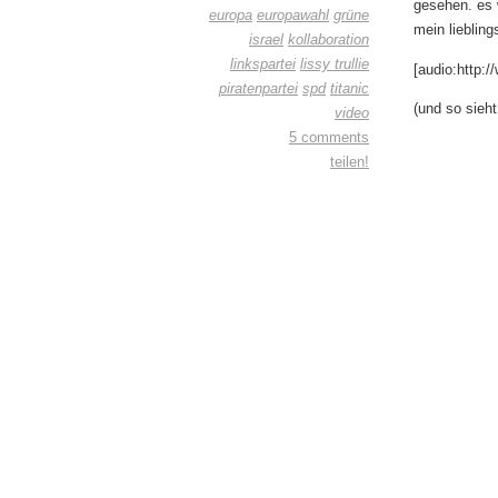
gesehen. es w
europa
europawahl
grüne
mein liebling
israel
kollaboration
linkspartei
lissy trullie
[audio:http:
piratenpartei
spd
titanic
(und so sieht
video
5 comments
teilen!