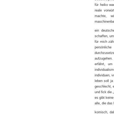
für heiko wa
reale vorwür
machte, wä
maschinenba
ein deutsche
schaffen, um
für mich zähl
persönliche
durchzusetze
aufzugehen.
erfährt, um
individualism
individuen, 
leben soll ja
geschlecht, e
und fick die „
es gibt keine
alle, die da
komisch, daß