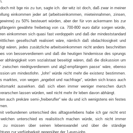
n.
doch mit bge nix zu tun, sagte ich. der witz ist doch, daß zwar in meiner
llung einkommen jeder art (arbeitseinkommen, mieteinnahmen, zinsen,
gewinne) zu 50% besteuert würden, aber der für von ackermann bis zur
mpfängerin gewährte freibetrag von ca. 700-800 euro dafür sorgen würde,
eren einkommen sich quasi fast verdoppeln und daß der mindeststandard
hrittlichen gesellschaft realisiert wäre, nämlich daß obdachlosigkeit und
tigt wären, jedes zusätzliche arbeitseinkommen nicht anders beschnitten
nes von besserverdienern und daß die heutigen hindernisse des sprungs
ner abhängigkeit vom sozialstaat beseitigt wären, daß die diskussion um
“ zwischen niedrigverdienern und alg2-empfängern passe‘ wäre, ebenso
ussion um mindestlohn. „lohn“ würde nicht mehr die existenz bestimmen.
es marktes, von wegen „angebot und nachfrage“, würden sich krass auch
eitsmarkt auswirken. daß sich eben immer weniger menschen durch
 verarschen lassen würden, weil nicht mehr ihr leben davon abhängt.
ten auch prekäre semi-„freiberufler“ wie du und ich wenigstens ein festes
men.
t verbundenen unterschied des alltagserlebens habe ich gar nicht erst
 welchen unterschied es realisitisch machen würde, sich nicht immer
en zu müssen über seinen lebenswandel und über die ständige
chtung zur verfügbarkeit gegenüber der 1-euro-jobs.