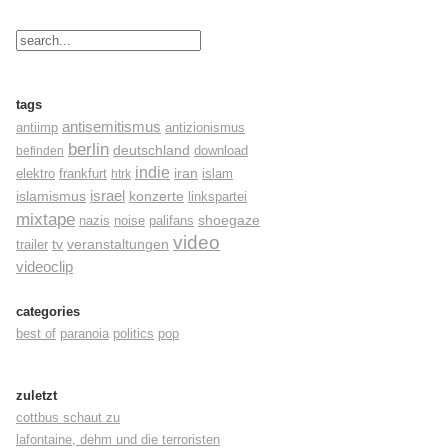
tags
antisemitismus
antiimp
antizionismus
berlin
deutschland
befinden
download
indie
elektro
frankfurt
iran
islam
htrk
israel
konzerte
islamismus
linkspartei
mixtape
shoegaze
nazis
noise
palifans
video
tv
trailer
veranstaltungen
videoclip
categories
best of
paranoia
politics
pop
zuletzt
cottbus schaut zu
lafontaine, dehm und die terroristen