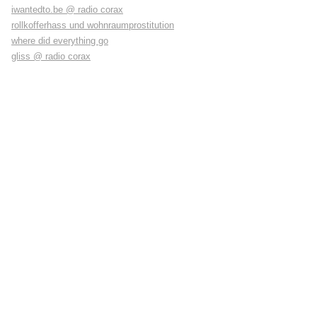
iwantedto.be @ radio corax
rollkofferhass und wohnraumprostitution
where did everything go
gliss @ radio corax