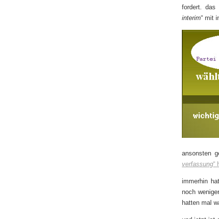
fordert. das
interim
“ mit 
ansonsten g
verfassung
“ 
immerhin hat
noch weniger 
hatten mal wa