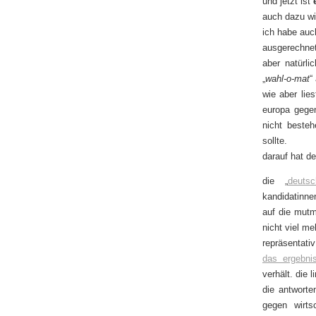
und jetzt ist
auch dazu wi
ich habe auc
ausgerechne
aber natürli
„
wahl-o-mat
“
wie aber lies
europa gegen
nicht besteh
sollte.
darauf hat de
die „
deutsc
kandidatinne
auf die mutm
nicht viel me
repräsentativ
das ergebni
verhält. die 
die antworte
gegen wirts