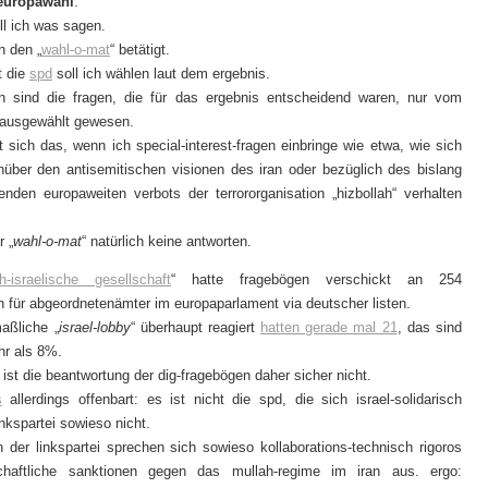
europawahl
.
ll ich was sagen.
h den „
wahl-o-mat
“ betätigt.
t die
spd
soll ich wählen laut dem ergebnis.
ch sind die fragen, die für das ergebnis entscheidend waren, nur vom
 ausgewählt gewesen.
t sich das, wenn ich special-interest-fragen einbringe wie etwa, wie sich
über den antisemitischen visionen des iran oder bezüglich des bislang
enden europaweiten verbots der terrororganisation „hizbollah“ verhalten
r „
wahl-o-mat
“ natürlich keine antworten.
h-israelische gesellschaft
“ hatte fragebögen verschickt an 254
n für abgeordnetenämter im europaparlament via deutscher listen.
aßliche „
israel-lobby
“ überhaupt reagiert
hatten gerade mal 21
, das sind
hr als 8%.
 ist die beantwortung der dig-fragebögen daher sicher nicht.
s
allerdings offenbart: es ist nicht die spd, die sich israel-solidarisch
linkspartei sowieso nicht.
n der linkspartei sprechen sich sowieso kollaborations-technisch rigoros
chaftliche sanktionen gegen das mullah-regime im iran aus. ergo: