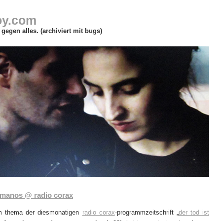
oy.com
gegen alles. (archiviert mit bugs)
manos @ radio corax
m thema der diesmonatigen
radio corax
-programmzeitschrift „
der tod ist