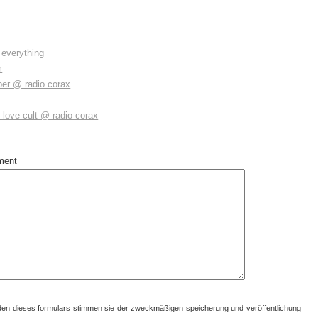
 everything
m
er @ radio corax
 love cult @ radio corax
ment
en dieses formulars stimmen sie der zweckmäßigen speicherung und veröffentlichung