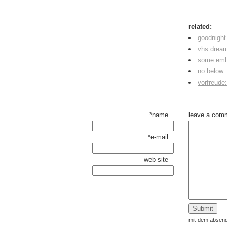
related:
goodnight
vhs drea
some emb
no below
vorfreude:
*name
leave a com
*e-mail
web site
mit dem absend