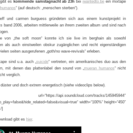
 gibt es
kommende samstagnacht ab 23h
bei
iwantedto.be
ein mixtape
 humanos
“ (auf deutsch: „menschen sterben“).
eff und carmen burguess gründeten sich aus einem kunstprojekt in
als band 2006, arbeiten mittlerweile an ihrem zweiten album und sind nach
ogen.
pe von „the soft moon“ konnte ich sie live im berghain als sowohl
en als auch einstweilen obskur zugänglichen und recht eigenständigen
ielen seiten ausgerufenen „goth/no wave-revivals“ erleben.
ape sind u.a. auch „
suicide
“ vertreten, ein amerikanisches duo aus den
rn, mit denen das plattenlabel den sound von „
mueran humanos
“ nicht
ht verglich.
r düster und doch extrem energetisch (siehe videoclips below).
ud url=“https://api.soundcloud.com/tracks/145945944″
_play=false&hide_related=false&visual=true“ width=“100%“ height=“450″
/]
download gibt es
hier
.