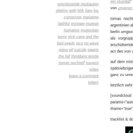
ein skandal
“
einstürzende neubauten
von „
mueran
elektro
goth
htrk
liars
los
corrosivos
marianne
tomas nocht
faithful
mixtape
mueran
argentinien 
humanos
mujercitas
berlin umgez
terror
nick cave and the
als vorgrup
bad seeds
nico
no wave
erschütternd
noise
pil
suicide
swans
act des von v
the fall
throbbing gristle
auf dem mixt
tomas nochteff
travesti
spätsiebzige
video
ganz zu unrec
leave a comment
teilen!
letztlich seh
[soundclo
params=“auto
iframe=“true“ 
tracklist & 