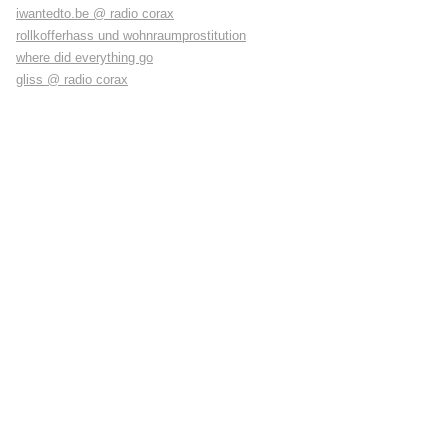
iwantedto.be @ radio corax
rollkofferhass und wohnraumprostitution
where did everything go
gliss @ radio corax