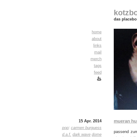
kotzb
das placebo 
home
about
links
mail
merch
tags
feed
mueran hu
15 Apr. 2014
pop
:
carmen burguess
passend zu
d.a.f.
dark wave
dome