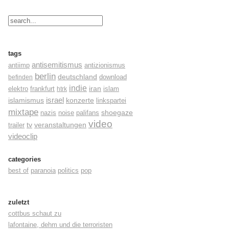
tags
antisemitismus
antiimp
antizionismus
berlin
deutschland
befinden
download
indie
elektro
frankfurt
iran
islam
htrk
israel
konzerte
islamismus
linkspartei
mixtape
shoegaze
nazis
noise
palifans
video
tv
trailer
veranstaltungen
videoclip
categories
best of
paranoia
politics
pop
zuletzt
cottbus schaut zu
lafontaine, dehm und die terroristen