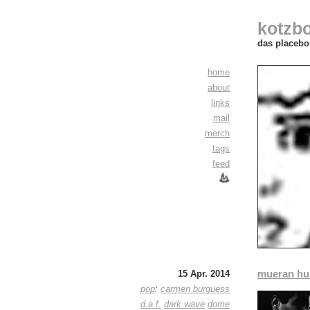
kotzb
das placebo 
home
about
links
mail
merch
tags
feed
mueran hu
15 Apr. 2014
pop
:
carmen burguess
d.a.f.
dark wave
dome