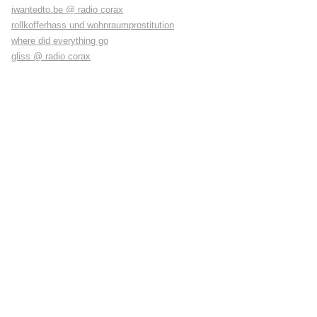
iwantedto.be @ radio corax
rollkofferhass und wohnraumprostitution
where did everything go
gliss @ radio corax