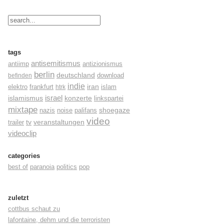
tags
antisemitismus
antiimp
antizionismus
berlin
deutschland
befinden
download
indie
elektro
frankfurt
iran
islam
htrk
israel
konzerte
islamismus
linkspartei
mixtape
shoegaze
nazis
noise
palifans
video
tv
trailer
veranstaltungen
videoclip
categories
best of
paranoia
politics
pop
zuletzt
cottbus schaut zu
lafontaine, dehm und die terroristen