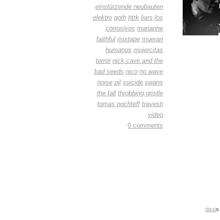
einstürzende neubauten
elektro
goth
htrk
liars
los
corrosivos
marianne
faithful
mixtape
mueran
humanos
mujercitas
terror
nick cave and the
bad seeds
nico
no wave
noise
pil
suicide
swans
the fall
throbbing gristle
tomas nochteff
travesti
video
0 comments
dissi
s