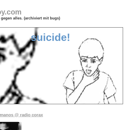
oy.com
gegen alles. (archiviert mit bugs)
suicide!
manos @ radio corax