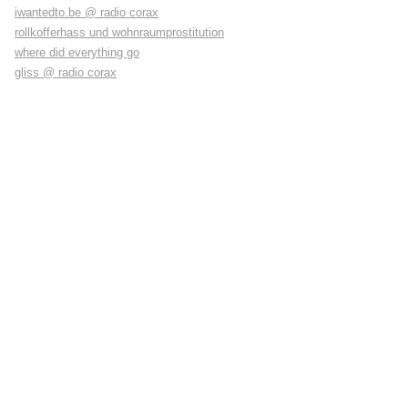
iwantedto.be @ radio corax
rollkofferhass und wohnraumprostitution
where did everything go
gliss @ radio corax