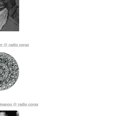
r @ radio corax
manos @ radio corax