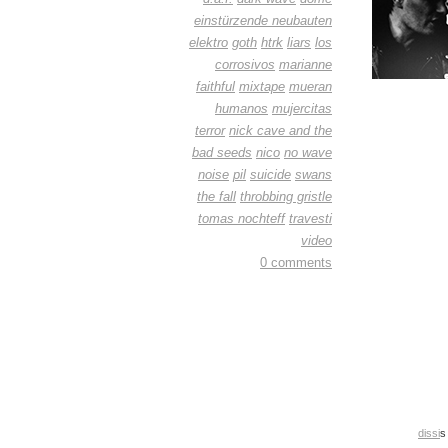
einstürzende neubauten
elektro
goth
htrk
liars
los
corrosivos
marianne
faithful
mixtape
mueran
humanos
mujercitas
terror
nick cave and the
bad seeds
nico
no wave
noise
pil
suicide
swans
the fall
throbbing gristle
tomas nochteff
travesti
video
0 comments
dissi
s