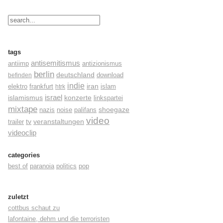
tags
antisemitismus
antiimp
antizionismus
berlin
deutschland
befinden
download
indie
elektro
frankfurt
iran
islam
htrk
israel
konzerte
islamismus
linkspartei
mixtape
shoegaze
nazis
noise
palifans
video
tv
trailer
veranstaltungen
videoclip
categories
best of
paranoia
politics
pop
zuletzt
cottbus schaut zu
lafontaine, dehm und die terroristen