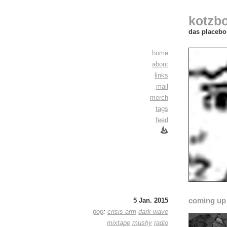
kotzb
das placebo 
home
about
links
mail
merch
tags
feed
coming up
5 Jan. 2015
pop
:
crisis arm
dark wave
mixtape
mushy
radio