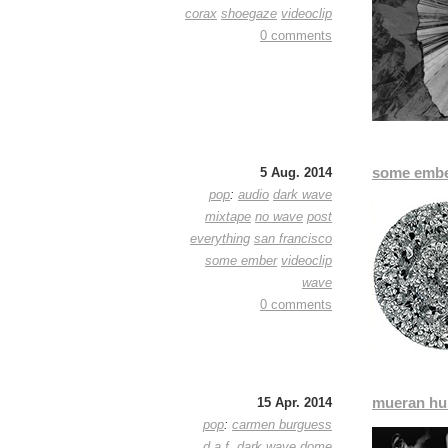
corax
shoegaze
videoclip
0 comments
some embe
5 Aug. 2014
pop
:
audio
dark wave
mixtape
no wave
post
everything
san francisco
some ember
videoclip
wave
0 comments
mueran hu
15 Apr. 2014
pop
:
carmen burguess
d.a.f.
dark wave
dome