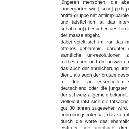
jüngeren menschen, die abe
kindergärten wie [´solid] (pds-p
antifa-gruppe mit antiimp-parole
und tatsächlich ist das inte
schätzung)) besucher des foru
der masse abgeht.
dabei spielt sich im iran das m
offenes geheimnis. darunter
sämtliche un-resolutionen
fortbestehen und die ausweitu
das auch der anreicherung ura
dient, als auch der brutale des
für den iran essentiellen w
deutschland oder die jüngsten 
der schweiz allgemein bekannt.
vielleicht läßt sich die tatsac
gut 30 jahren zugesehen wird
bedrohungspotential, das von
durch die worte des ehemalig
instituts,
udo steinbach
, den