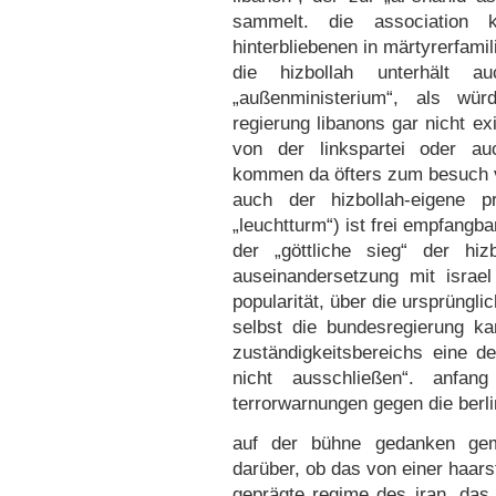
sammelt. die association
hinterbliebenen in märtyrerfamil
die hizbollah unterhält a
„außenministerium“, als würd
regierung libanons gar nicht ex
von der linkspartei oder au
kommen da öfters zum besuch v
auch der hizbollah-eigene p
„leuchtturm“) ist frei empfangba
der „göttliche sieg“ der hiz
auseinandersetzung mit israel
popularität, über die ursprüngli
selbst die bundesregierung ka
zuständigkeitsbereichs eine der
nicht ausschließen“. anfa
terrorwarnungen gegen die berl
auf der bühne gedanken gem
darüber, ob das von einer haars
geprägte regime des iran, das