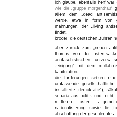
ich glaube, ebenfalls herf war
wie die „gruppe morgenthau“
ge
allem dem „dead antisemiti
werde, etwa in form von g
mahnungen, der „living anti
findet.
broder: die deutschen „führen n
aber zurück zum „neuen anti
thomas von der osten-sack
antifaschistischen univers
„einigung“ mit dem mullah-
kapitulation.
die forderungen setzen eine
umfassende gesellschaftliche 
installierte „demokratie“), säku
scharia aus politik und recht,
mittleren osten allgemei
nationalisierung, sowie die „t
abschaffung der geschlechterap