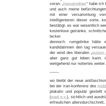
voran: „
hassprediger
“ habe ich
und auch meine befürchtungen 
mit einer versammlung von 
intelligenteren dieser sorte, 
bestätigt. es war wesentlich w
kostenlose getränke, schnittch
lecker.
dennoch: rumgelinke hätte ei
kandidatinnen den tag versaue
der wind des liberalen „
euston 
aber ganz gut leben kann. i
weitgehend nur notiertes weiter.
——-
wo bleibt der neue antifaschis
bei der iran-konferenz des
midd
plakativ und populär gestellt
(
wadi e.v.
), sichtlich und ausd
erfreulichen altersdurchschnit