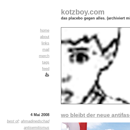
kotzboy.com
das placebo gegen alles. (archiviert m
home
about
links
mail
merch
tags
feed
wo bleibt der neue antifa
4 Mai 2008
best of
:
ahmadinedschad
antisemitismus