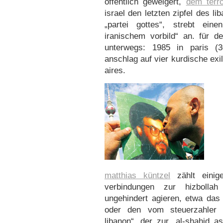
öffentlich geweigert,
dem terr
israel den letzten zipfel des l
„partei gottes“, strebt eine
iranischem vorbild“ an. für d
unterwegs: 1985 in paris (
anschlag auf vier kurdische exilp
aires.
matthias küntzel
zählt einige
verbindungen zur hizbolla
ungehindert agieren, etwa das
oder den vom steuerzahler g
libanon“, der zur „al-shahid a