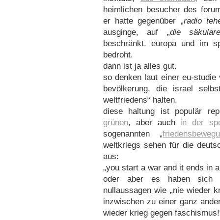
heimlichen besucher des forum
er hatte gegenüber „
radio teh
ausginge, auf „
die säkular
beschränkt. europa und im spe
bedroht.
dann ist ja alles gut.
so denken laut einer eu-studi
bevölkerung, die israel selb
weltfriedens“ halten.
diese haltung ist populär rep
grünen
, aber auch
in der sp
sogenannten „
friedensbeweg
weltkriegs sehen für die deuts
aus:
„you start a war and it ends in a
oder aber es haben sich vie
nullaussagen wie „nie wieder k
inzwischen zu einer ganz ander
wieder krieg gegen faschismus!