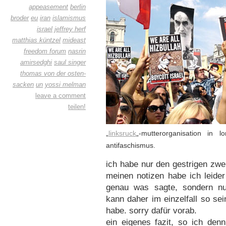
appeasement
berlin
broder
eu
iran
islamismus
israel
jeffrey herf
matthias küntzel
mideast
freedom forum
nasrin
amirsedghi
saul singer
thomas von der osten-
sacken
un
yossi melman
leave a comment
teilen!
„
linksruck
„-mutterorganisation in
antifaschismus.
ich habe nur den gestrigen zwe
meinen notizen habe ich leide
genau was sagte, sondern nur
kann daher im einzelfall so sei
habe. sorry dafür vorab.
ein eigenes fazit, so ich denn