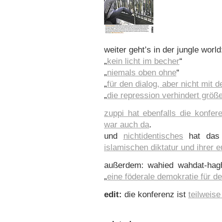
weiter geht’s in der jungle world
„
kein licht im becher
“
„
niemals oben ohne
“
„
für den dialog, aber nicht mit 
„
die repression verhindert größ
zuppi hat ebenfalls die konfer
war auch da
.
und
nichtidentisches
hat das
islamischen diktatur und ihrer 
außerdem: wahied wahdat-hagh,
„
eine föderale demokratie für de
edit:
die konferenz ist
teilweise