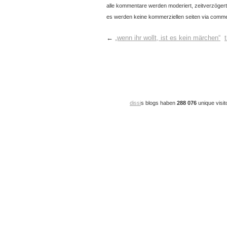
alle kommentare werden moderiert, zeitverzögert 
es werden keine kommerziellen seiten via commen
←
„wenn ihr wollt, ist es kein märchen“
dissi
s blogs haben
288 076
unique visit