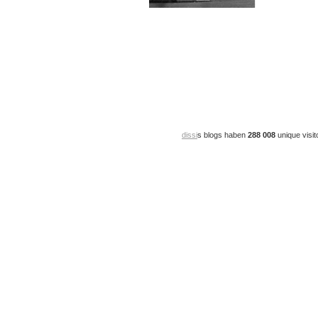
dissi
s blogs haben
288 008
unique visit