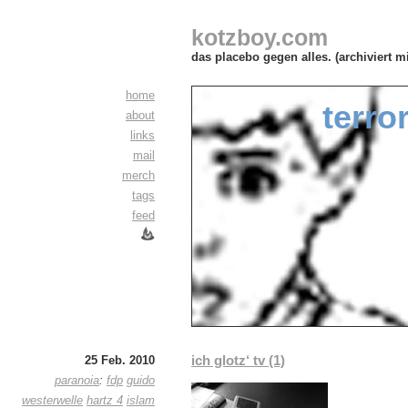
kotzboy.com
das placebo gegen alles. (archiviert m
home
terro
about
links
mail
merch
tags
feed
ich glotz‘ tv (1)
25 Feb. 2010
paranoia
:
fdp
guido
westerwelle
hartz 4
islam