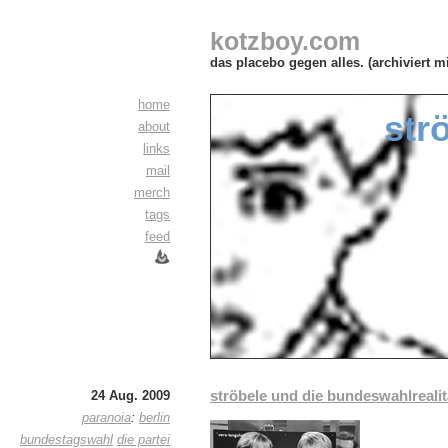
kotzboy.com
das placebo gegen alles. (archiviert m
home
str
about
links
mail
merch
tags
feed
ströbele und die bundeswahlrealit
24 Aug. 2009
paranoia
:
berlin
bundestagswahl
die partei