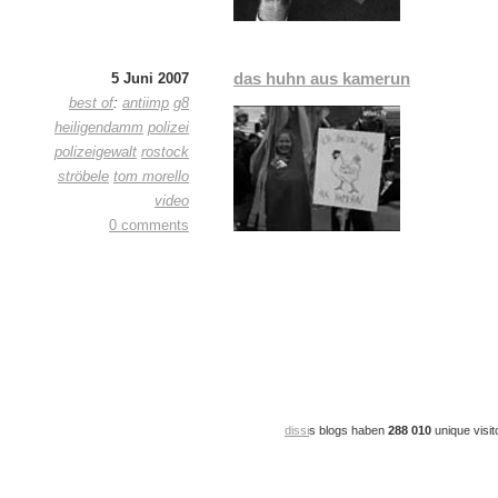
das huhn aus kamerun
5 Juni 2007
best of
:
antiimp
g8
heiligendamm
polizei
polizeigewalt
rostock
ströbele
tom morello
video
0 comments
dissi
s blogs haben
288 010
unique visit