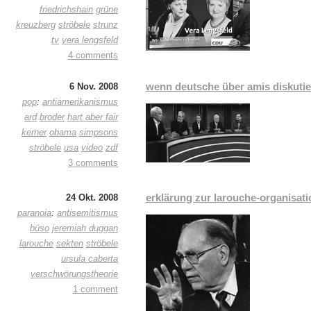
friedrichshain
grüne
kreuzberg
ströbele
strunz
tv
vera lengsfeld
4 comments
wenn deutsche über amis diskuti
6 Nov. 2008
pop
:
antiamerikanismus
ard
broder
hart aber fair
kerner
obama
simpsons
ströbele
usa
video
zdf
3 comments
erklärung zur larouche-organisati
24 Okt. 2008
paranoia
:
antisemitismus
büso
jeremiah duggan
larouche
sekten
ströbele
ursula caberta
verschwörungstheorie
1 comment