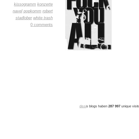
kissogramm
konzerte
navel
popkomm
robert
stadlober
white trash
0 comments
dissi
s blogs haben
287 997
unique visit