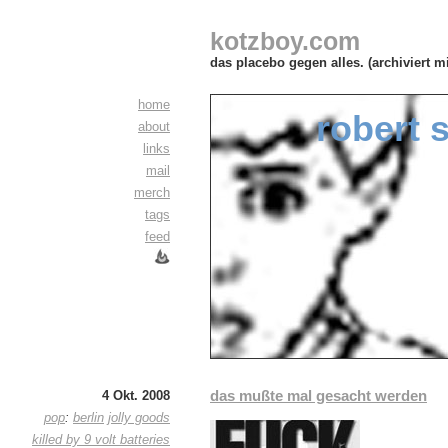
kotzboy.com
das placebo gegen alles. (archiviert m
home
robert 
about
links
mail
merch
tags
feed
das mußte mal gesacht werden
4 Okt. 2008
pop
:
berlin
jolly goods
killed by 9 volt batteries