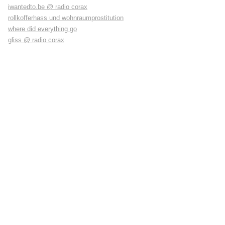
iwantedto.be @ radio corax
rollkofferhass und wohnraumprostitution
where did everything go
gliss @ radio corax