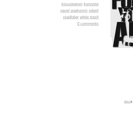
kissogramm
konzerte
navel
popkomm
robert
stadlober
white trash
0 comments
dissi
s