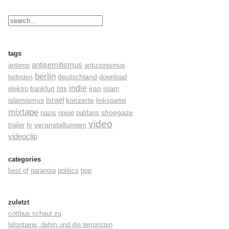
tags
antisemitismus
antiimp
antizionismus
berlin
deutschland
befinden
download
indie
elektro
frankfurt
iran
islam
htrk
israel
konzerte
islamismus
linkspartei
mixtape
shoegaze
nazis
noise
palifans
video
tv
trailer
veranstaltungen
videoclip
categories
best of
paranoia
politics
pop
zuletzt
cottbus schaut zu
lafontaine, dehm und die terroristen