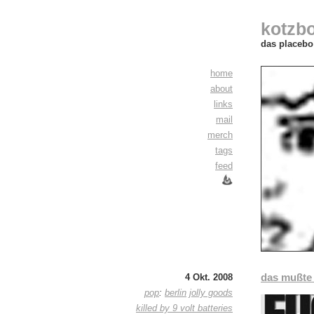
kotzb
das placebo 
home
about
links
mail
merch
tags
feed
das mußte
4 Okt. 2008
pop
:
berlin
jolly goods
killed by 9 volt batteries