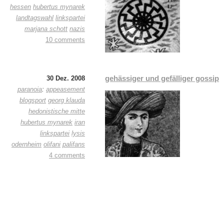
hessen
hubertus mynarek
landtagswahl
linkspartei
marjana schott
nazis
10 comments
gehässiger und gefälliger gossip
30 Dez. 2008
paranoia
:
appeasement
blogsport
georg klauda
hedonistische mitte
hubertus mynarek
iran
linkspartei
lysis
odernheim
olifani
palifans
4 comments