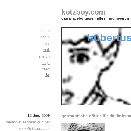
kotzboy.com
das placebo gegen alles. (archiviert m
home
hubertu
about
links
mail
merch
tags
feed
germanische götter für die linkspa
12 Jan. 2009
paranoia
:
esoterik
günther
biernoth
heidentum