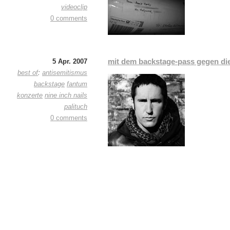
videoclip
0 comments
mit dem backstage-pass gegen die
5 Apr. 2007
best of
:
antisemitismus
backstage
fantum
konzerte
nine inch nails
palituch
0 comments