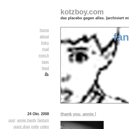
kotzboy.com
das placebo gegen alles. (archiviert m
home
fa
about
links
mail
merch
tags
feed
thank you, annie !
24 Okt. 2008
pop
:
annie hardy
fantum
giant drag
indie
video