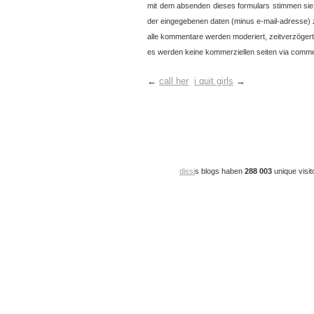
mit dem absenden dieses formulars stimmen sie
der eingegebenen daten (minus e-mail-adresse) 
alle kommentare werden moderiert, zeitverzögert 
es werden keine kommerziellen seiten via commen
←
call her
i quit girls
→
dissi
s blogs haben
288 003
unique visit