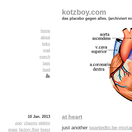
kotzboy.com
das placebo gegen alles. (archiviert m
home
about
links
mail
merch
tags
feed
at heart
10 Jan. 2013
pop
:
chasms
elektro
just another
iwantedto.be-mixta
eraas
factory floor
forest