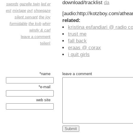
download/tracklist
da
swords
gazelle twin
led er
est
mixtape
pvt
shoegaze
[audio:http://kotzboy.com/athea
silent servant
the joy
related:
formidable
the kvb
whirr
kristina esfandiari @ radio c
windy & carl
trust me
leave a comment
fall back
teilen!
eraas @ corax
i quit girls
*name
leave a comment
*e-mail
web site