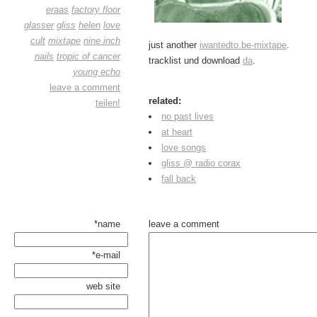
eraas
factory floor
glasser
gliss
helen
love
cult
mixtape
nine inch
just another
iwantedto.be-mixtape
.
nails
tropic of cancer
tracklist und download
da
.
young echo
leave a comment
related:
teilen!
no past lives
at heart
love songs
gliss @ radio corax
fall back
*name
leave a comment
*e-mail
web site