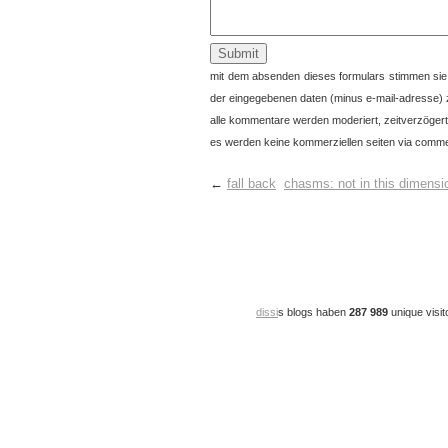
mit dem absenden dieses formulars stimmen sie
der eingegebenen daten (minus e-mail-adresse) 
alle kommentare werden moderiert, zeitverzögert 
es werden keine kommerziellen seiten via commen
←
fall back
chasms: not in this dimensi
dissi
s blogs haben
287 989
unique visit