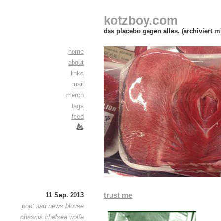
kotzboy.com
das placebo gegen alles. (archiviert m
home
about
links
mail
merch
tags
feed
trust me
11 Sep. 2013
pop
:
bad news
blouse
chasms
chelsea wolfe