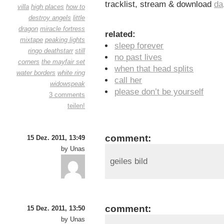
tracklist, stream & download
da
villa
high places
how to
destroy angels
little
dragon
miracle fortress
related:
mixtape
peaking lights
sleep forever
ringo deathstarr
still
no past lives
corners
the mayfair set
when that head splits
water borders
white ring
call her
widowspeak
please don’t be yourself
3 comments
teilen!
comment:
15 Dez. 2011, 13:49
by Unas
geiles bild
comment:
15 Dez. 2011, 13:50
by Unas