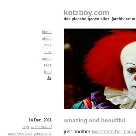
kotzboy.com
das placebo gegen alles. (archiviert m
home
about
links
mail
merch
tags
feed
amazing and beautiful
14 Dez. 2011
pop
:
atlas sound
just another
iwantedto.be-mixta
darkness falls
gardens &