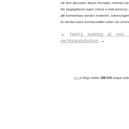
mit dem absenden dieses formulars stimmen sie
der eingegebenen daten (minus e-mail-adresse) 
alle kommentare werden moderiert, zeitverzögert 
es werden keine kommerziellen seiten via commen
←
here’s looking at you, 
rechtspopulismus
→
dissi
s blogs haben
288 019
unique visit