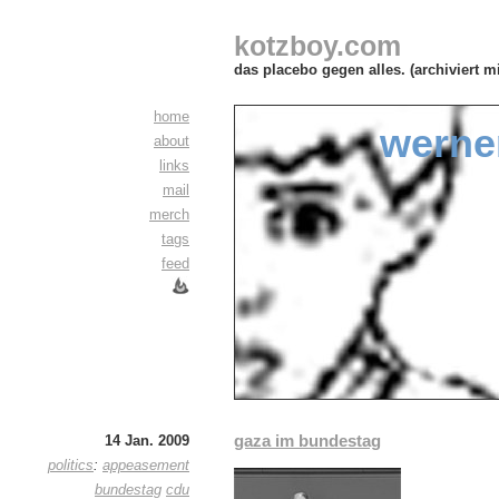
kotzboy.com
das placebo gegen alles. (archiviert m
home
werne
about
links
mail
merch
tags
feed
gaza im bundestag
14 Jan. 2009
politics
:
appeasement
bundestag
cdu