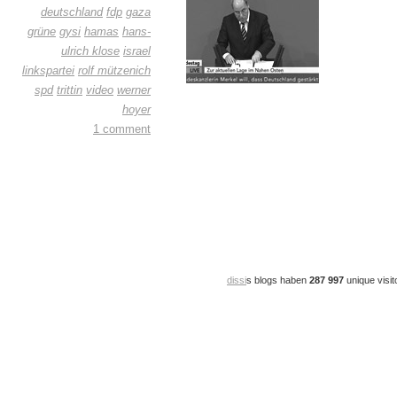
deutschland
fdp
gaza
grüne
gysi
hamas
hans-
ulrich klose
israel
linkspartei
rolf mützenich
spd
trittin
video
werner
hoyer
1 comment
dissi
s blogs haben
287 997
unique visit