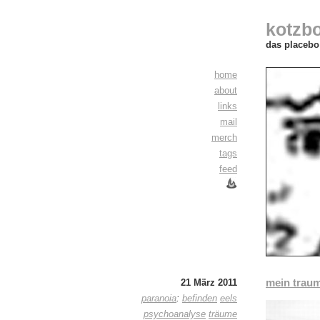
kotzb
das placebo 
home
about
links
mail
merch
tags
feed
mein traum
21 März 2011
paranoia
:
befinden
eels
psychoanalyse
träume