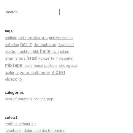
tags
antisemitismus
antiimp
antizionismus
berlin
deutschland
befinden
download
indie
elektro
frankfurt
iran
islam
htrk
israel
konzerte
islamismus
linkspartei
mixtape
shoegaze
nazis
noise
palifans
video
tv
trailer
veranstaltungen
videoclip
categories
best of
paranoia
politics
pop
zuletzt
cottbus schaut zu
lafontaine, dehm und die terroristen