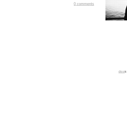
0 comments
dissi
s