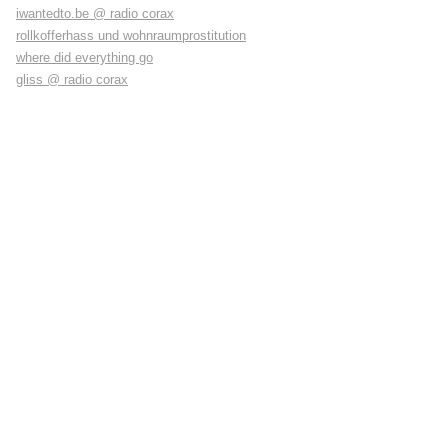
iwantedto.be @ radio corax
rollkofferhass und wohnraumprostitution
where did everything go
gliss @ radio corax