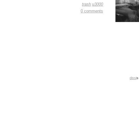
trash
u3000
0 comments
dissi
s