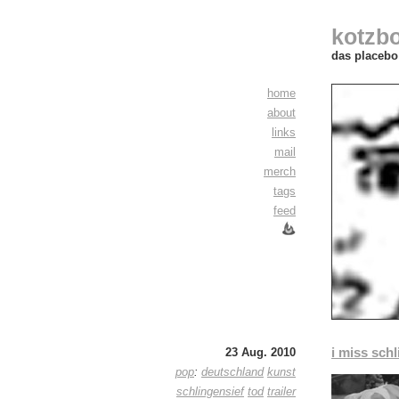
kotzb
das placebo 
home
about
links
mail
merch
tags
feed
i miss schl
23 Aug. 2010
pop
:
deutschland
kunst
schlingensief
tod
trailer