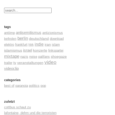
tags
antisemitismus
antiimp
antizionismus
berlin
deutschland
befinden
download
indie
elektro
frankfurt
iran
islam
htrk
israel
konzerte
islamismus
linkspartei
mixtape
shoegaze
nazis
noise
palifans
video
tv
trailer
veranstaltungen
videoclip
categories
best of
paranoia
politics
pop
zuletzt
cottbus schaut zu
lafontaine, dehm und die terroristen