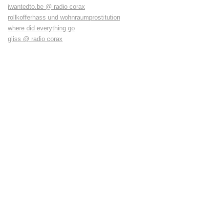
iwantedto.be @ radio corax
rollkofferhass und wohnraumprostitution
where did everything go
gliss @ radio corax