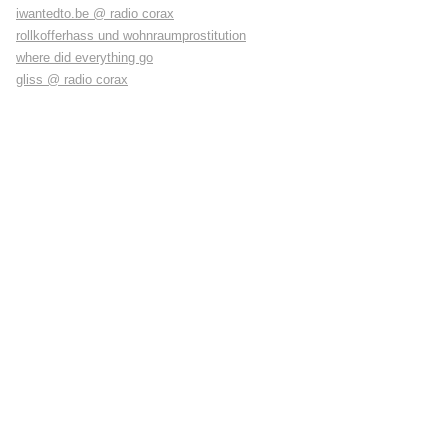
iwantedto.be @ radio corax
rollkofferhass und wohnraumprostitution
where did everything go
gliss @ radio corax