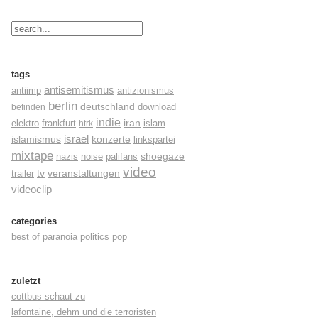
tags
antisemitismus
antiimp
antizionismus
berlin
deutschland
befinden
download
indie
elektro
frankfurt
iran
islam
htrk
israel
konzerte
islamismus
linkspartei
mixtape
shoegaze
nazis
noise
palifans
video
tv
trailer
veranstaltungen
videoclip
categories
best of
paranoia
politics
pop
zuletzt
cottbus schaut zu
lafontaine, dehm und die terroristen