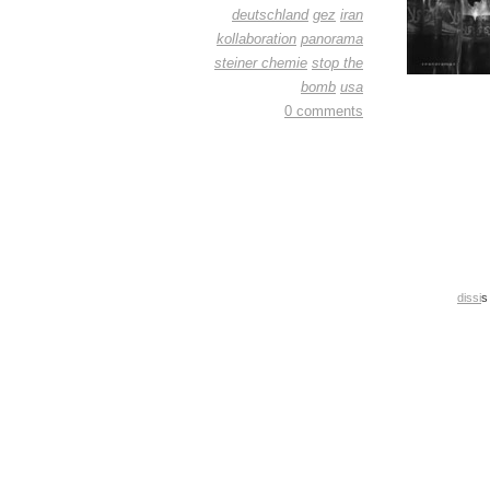
deutschland
gez
iran
kollaboration
panorama
steiner chemie
stop the
bomb
usa
0 comments
dissi
s