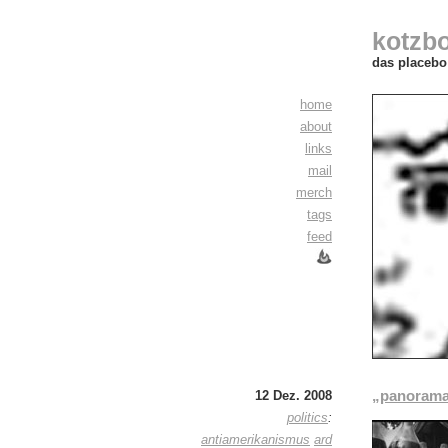
kotzb
das placebo 
home
about
links
mail
merch
tags
feed
„panorama“
12 Dez. 2008
politics
:
antiamerikanismus
ard