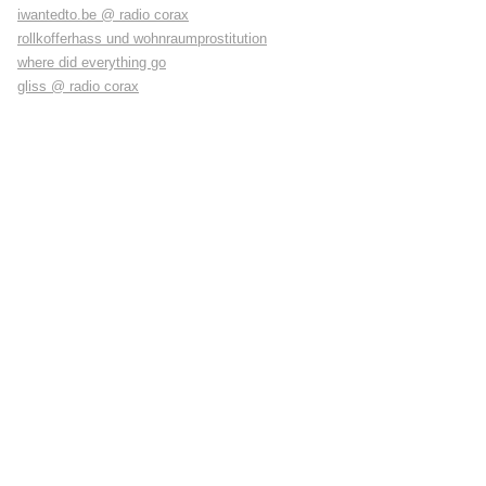
iwantedto.be @ radio corax
rollkofferhass und wohnraumprostitution
where did everything go
gliss @ radio corax