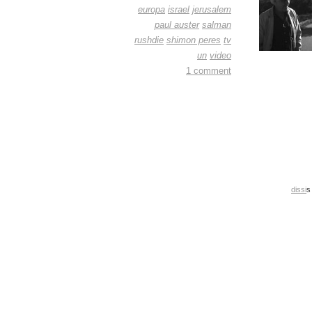
europa
israel
jerusalem
paul auster
salman
rushdie
shimon peres
tv
un
video
1 comment
dissi
s