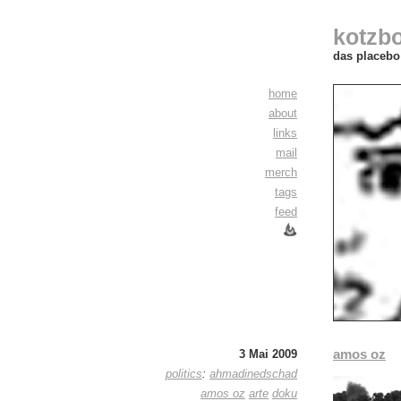
kotzb
das placebo 
home
about
links
mail
merch
tags
feed
amos oz
3 Mai 2009
politics
:
ahmadinedschad
amos oz
arte
doku