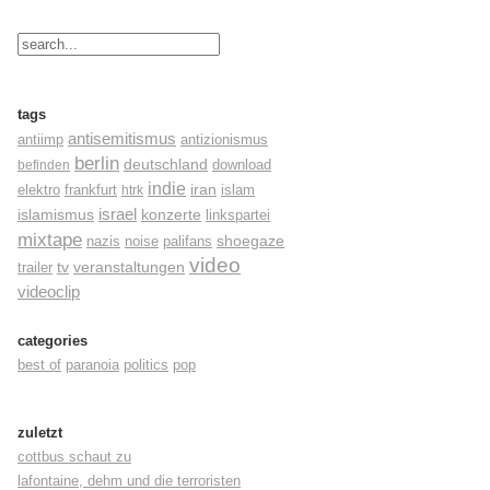
tags
antisemitismus
antiimp
antizionismus
berlin
deutschland
befinden
download
indie
elektro
frankfurt
iran
islam
htrk
israel
konzerte
islamismus
linkspartei
mixtape
shoegaze
nazis
noise
palifans
video
tv
trailer
veranstaltungen
videoclip
categories
best of
paranoia
politics
pop
zuletzt
cottbus schaut zu
lafontaine, dehm und die terroristen