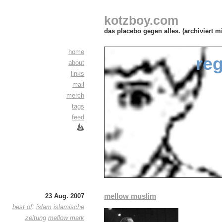
kotzboy.com
das placebo gegen alles. (archiviert m
home
re
about
links
mail
merch
tags
feed
mellow muslim
23 Aug. 2007
best of
:
islam
islamische
zeitung
mellow mark