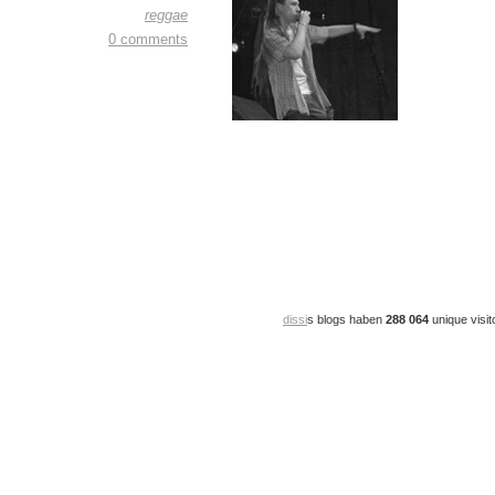
reggae
0 comments
dissi
s blogs haben
288 064
unique visit