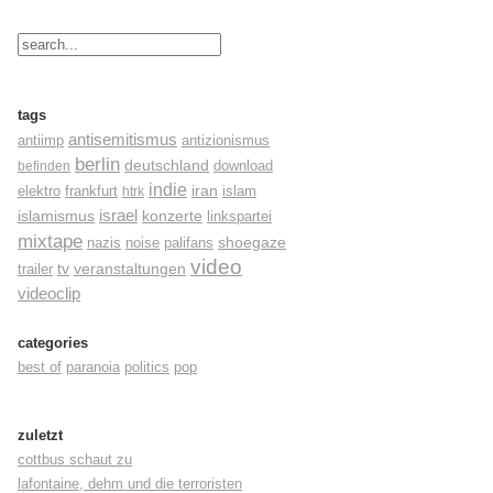
tags
antisemitismus
antiimp
antizionismus
berlin
deutschland
befinden
download
indie
elektro
frankfurt
iran
islam
htrk
israel
konzerte
islamismus
linkspartei
mixtape
shoegaze
nazis
noise
palifans
video
tv
trailer
veranstaltungen
videoclip
categories
best of
paranoia
politics
pop
zuletzt
cottbus schaut zu
lafontaine, dehm und die terroristen