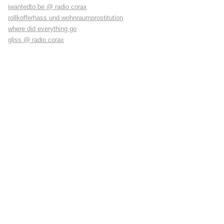
iwantedto.be @ radio corax
rollkofferhass und wohnraumprostitution
where did everything go
gliss @ radio corax