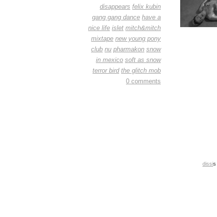
disappears
felix kubin
gang gang dance
have a
nice life
islet
mitch&mitch
mixtape
new young pony
club
nu
pharmakon
snow
in mexico
soft as snow
terror bird
the glitch mob
0 comments
dissi
s