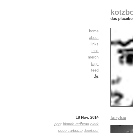
kotzb
das placebo 
home
about
links
mail
merch
tags
feed
fairyfux
18 Nov. 2014
pop
:
blonde redhead
clark
coco carbomb
deerhoof