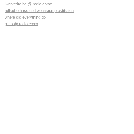
iwantedto.be @ radio corax
rollkofferhass und wohnraumprostitution
where did everything go
gliss @ radio corax