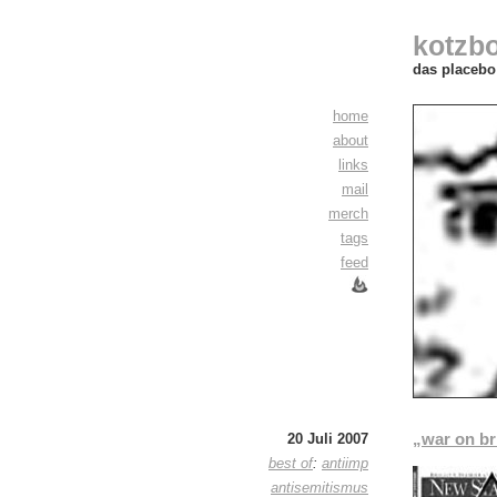
kotzb
das placebo 
home
about
links
mail
merch
tags
feed
„war on br
20 Juli 2007
best of
:
antiimp
antisemitismus