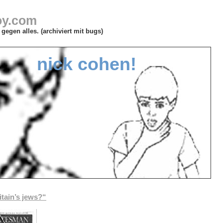
oy.com
gegen alles. (archiviert mit bugs)
nick cohen!
itain’s jews?“