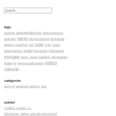
tags
antisemitismus
antiimp
antizionismus
berlin
deutschland
befinden
download
indie
elektro
frankfurt
iran
islam
htrk
israel
konzerte
islamismus
linkspartei
mixtape
shoegaze
nazis
noise
palifans
video
tv
trailer
veranstaltungen
videoclip
categories
best of
paranoia
politics
pop
zuletzt
cottbus schaut zu
lafontaine, dehm und die terroristen