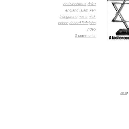
antizionismus
doku
england
islam
ken
livingstone
nazis
nick
cohen
richard littlejohn
video
0 comments
dissi
s