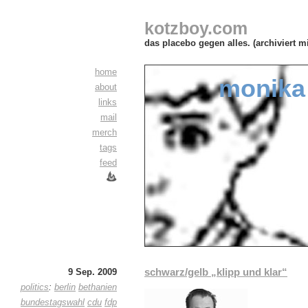
kotzboy.com
das placebo gegen alles. (archiviert m
home
monika 
about
links
mail
merch
tags
feed
schwarz/gelb „klipp und klar“
9 Sep. 2009
politics
:
berlin
bethanien
bundestagswahl
cdu
fdp