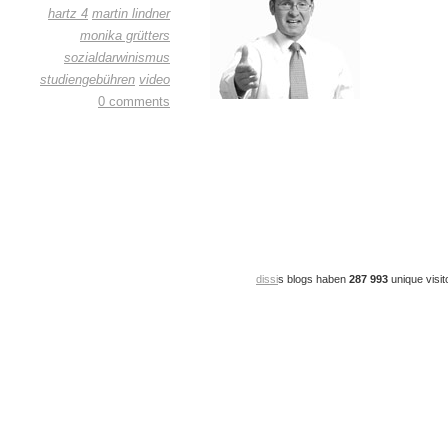
hartz 4
martin lindner
monika grütters
sozialdarwinismus
studiengebühren
video
0 comments
dissi
s blogs haben
287 993
unique visit