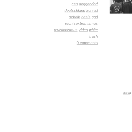
csu
deggendorf
deutschland
konrad
schalk
nazis
npd
rechtsextremismus
revisionismus
video
white
trash
0 comments
dissi
s