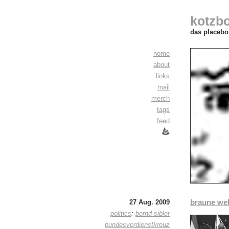
kotzb
das placebo 
home
about
links
mail
merch
tags
feed
braune wel
27 Aug. 2009
politics
:
bernd sibler
bundesverdienstkreuz