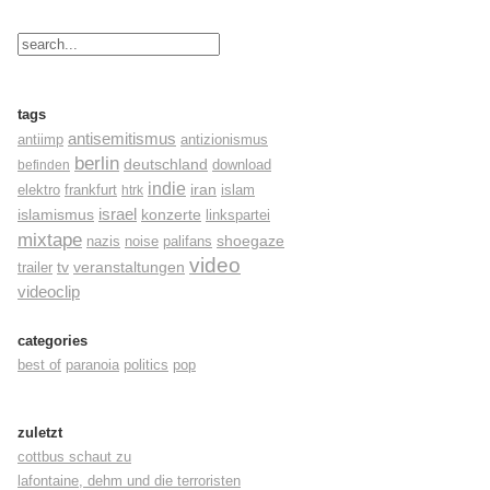
tags
antisemitismus
antiimp
antizionismus
berlin
deutschland
befinden
download
indie
elektro
frankfurt
iran
islam
htrk
israel
konzerte
islamismus
linkspartei
mixtape
shoegaze
nazis
noise
palifans
video
tv
trailer
veranstaltungen
videoclip
categories
best of
paranoia
politics
pop
zuletzt
cottbus schaut zu
lafontaine, dehm und die terroristen