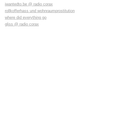
iwantedto.be @ radio corax
rollkofferhass und wohnraumprostitution
where did everything go
gliss @ radio corax