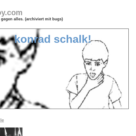
oy.com
gegen alles. (archiviert mit bugs)
konrad schalk!
le