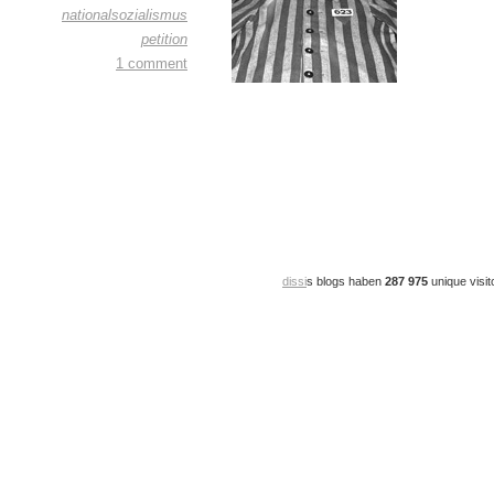
nationalsozialismus
petition
1 comment
dissi
s blogs haben
287 975
unique visit