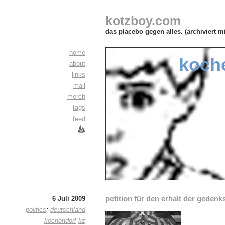
kotzboy.com
das placebo gegen alles. (archiviert m
home
koch
about
links
mail
merch
tags
feed
petition für den erhalt der gedenk
6 Juli 2009
politics
:
deutschland
kochendorf
kz