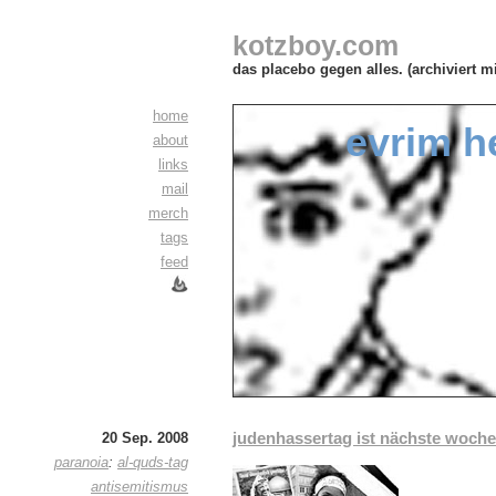
kotzboy.com
das placebo gegen alles. (archiviert m
home
evrim h
about
links
mail
merch
tags
feed
judenhassertag ist nächste woche
20 Sep. 2008
paranoia
:
al-quds-tag
antisemitismus