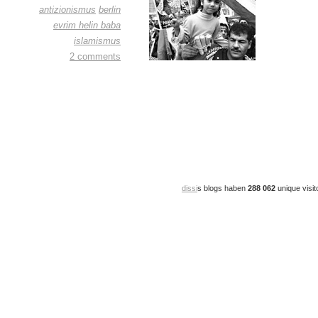
antizionismus
berlin
evrim helin baba
islamismus
2 comments
dissi
s blogs haben
288 062
unique visit