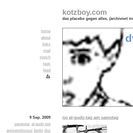
kotzboy.com
das placebo gegen alles. (archiviert m
home
d
about
links
mail
merch
tags
feed
no al-quds-tag am samstag
9 Sep. 2009
paranoia
:
al-quds-tag
antisemitismus
berlin
dvu