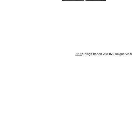
dissi
s blogs haben
288 079
unique visit