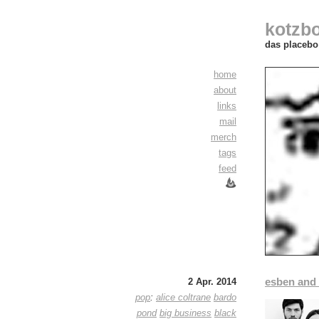
kotzb
das placebo 
home
about
links
mail
merch
tags
feed
esben and 
2 Apr. 2014
pop
:
alice coltrane
bardo
pond
big business
black