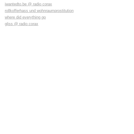
iwantedto.be @ radio corax
rollkofferhass und wohnraumprostitution
where did everything go
gliss @ radio corax