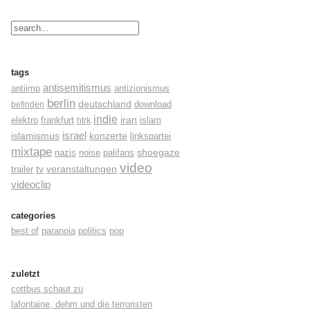
tags
antisemitismus
antiimp
antizionismus
berlin
deutschland
befinden
download
indie
elektro
frankfurt
iran
islam
htrk
israel
konzerte
islamismus
linkspartei
mixtape
shoegaze
nazis
noise
palifans
video
tv
trailer
veranstaltungen
videoclip
categories
best of
paranoia
politics
pop
zuletzt
cottbus schaut zu
lafontaine, dehm und die terroristen