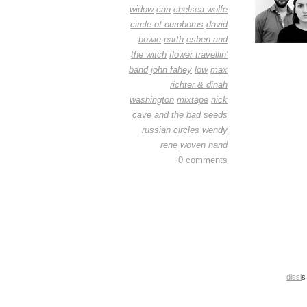
widow
can
chelsea wolfe
circle of ouroborus
david
bowie
earth
esben and
the witch
flower travellin'
band
john fahey
low
max
richter & dinah
washington
mixtape
nick
cave and the bad seeds
russian circles
wendy
rene
woven hand
0 comments
dissi
s