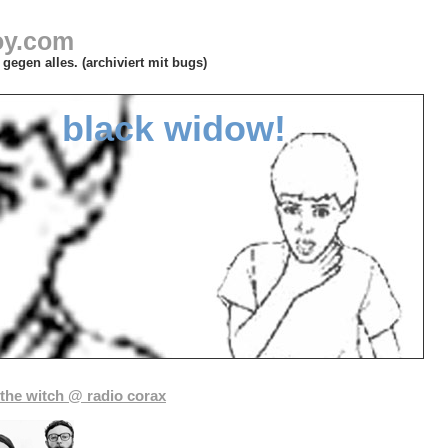
oy.com
gegen alles. (archiviert mit bugs)
black widow!
the witch @ radio corax