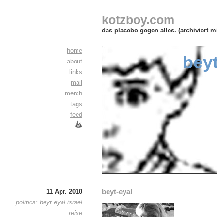
kotzboy.com
das placebo gegen alles. (archiviert m
home
beyt
about
links
mail
merch
tags
feed
beyt-eyal
11 Apr. 2010
politics
:
beyt eyal
israel
reise