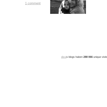
1 comment
dissi
s blogs haben
288 066
unique visit