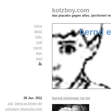
kotzboy.com
das placebo gegen alles. (archiviert m
home
bernd e
about
links
mail
merch
tags
feed
bernd eichinger ist tot
28 Jan. 2011
pop
:
bernd eichinger
der
untergang
deutsches kino