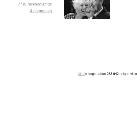
r.i.p.
revisionismus
4 comments
dissi
s blogs haben
288 042
unique visit