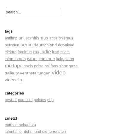
tags
antisemitismus
antiimp
antizionismus
berlin
deutschland
befinden
download
indie
elektro
frankfurt
iran
islam
htrk
israel
konzerte
islamismus
linkspartei
mixtape
shoegaze
nazis
noise
palifans
video
tv
trailer
veranstaltungen
videoclip
categories
best of
paranoia
politics
pop
zuletzt
cottbus schaut zu
lafontaine, dehm und die terroristen