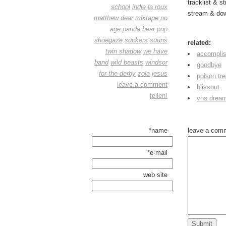
tracklist & 
school
indie
la roux
stream & do
matthew dear
mixtape
no
age
panda bear
pop
shoegaze
suckers
suuns
related:
twin shadow
we have
accomplis
band
wild beasts
windsor
goodbye
for the derby
zola jesus
poison tr
leave a comment
blissout
teilen!
vhs drea
*name
leave a com
*e-mail
web site