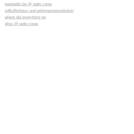
iwantedto.be @ radio corax
rollkofferhass und wohnraumprostitution
where did everything go
gliss @ radio corax