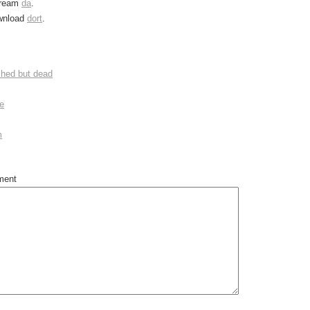
stream
da
.
wnload
dort
.
hed but dead
ee
m
ment