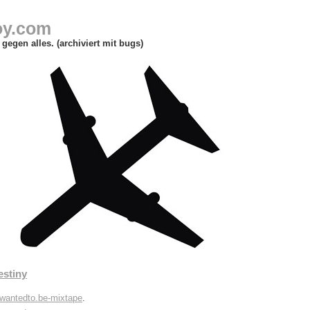
oy.com
gegen alles. (archiviert mit bugs)
estiny
iwantedto.be-mixtape
.