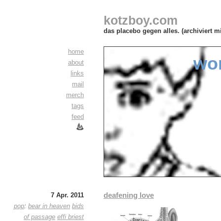
kotzboy.com
das placebo gegen alles. (archiviert m
home
wo
about
links
mail
merch
tags
feed
deafening love
7 Apr. 2011
pop
:
bear in heaven
bids
of passage
effi briest