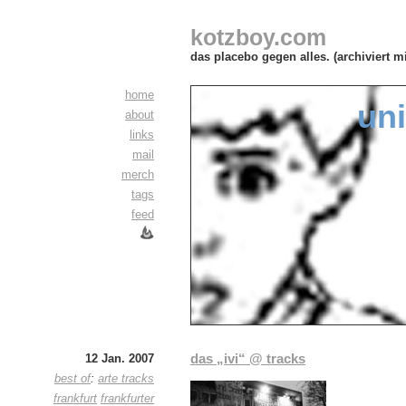
kotzboy.com
das placebo gegen alles. (archiviert m
home
uni
about
links
mail
merch
tags
feed
das „ivi“ @ tracks
12 Jan. 2007
best of
:
arte tracks
frankfurt
frankfurter