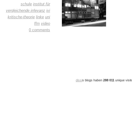
schule
institut für
vergleichende irrlevanz
ivi
kritische-theorie
linke
uni
ffm
video
0 comments
dissi
s blogs haben
288 011
unique visit