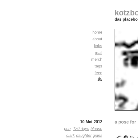
kotzb
das placebo 
home
about
links
mail
merch
tags
feed
a pose for
10 Mai 2012
pop
:
120 days
blouse
clark
daughter
giana