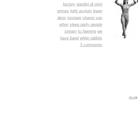
factory
giardini di miro
grimes
light asylum
lower
dens
mixtape
sharon van
etten
sleep party people
stream
tu fawning
we
have band
white rabbits
3 comments
dissi
s