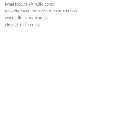
iwantedto.be @ radio corax
rollkofferhass und wohnraumprostitution
where did everything go
gliss @ radio corax