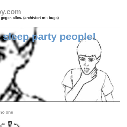
oy.com
gegen alles. (archiviert mit bugs)
sleep party people!
 no one