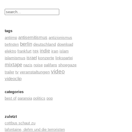
tags
antisemitismus
antiimp
antizionismus
berlin
deutschland
befinden
download
indie
elektro
frankfurt
iran
islam
htrk
israel
konzerte
islamismus
linkspartei
mixtape
shoegaze
nazis
noise
palifans
video
tv
trailer
veranstaltungen
videoclip
categories
best of
paranoia
politics
pop
zuletzt
cottbus schaut zu
lafontaine, dehm und die terroristen