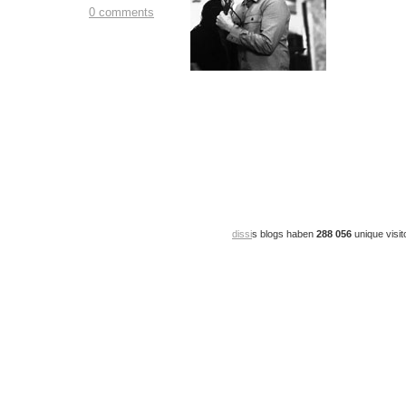
0 comments
dissi
s blogs haben
288 056
unique visit