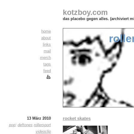
kotzboy.com
das placebo gegen alles. (archiviert m
home
rolle
about
links
mail
merch
tags
feed
rocket skates
13 März 2010
pop
:
deftones
rollersport
videoclip