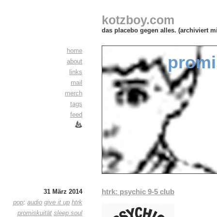
kotzboy.com
das placebo gegen alles. (archiviert m
home
promi
about
links
mail
merch
tags
feed
htrk: psychic 9-5 club
31 März 2014
pop
:
audio
give it up
htrk
promiskuität
sleep soul