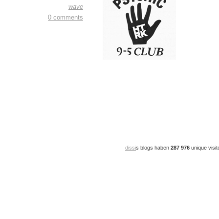
wave
0 comments
dissi
s blogs haben
287 976
unique visit