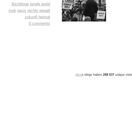
flüchtlinge
jungle world
mob
nazis
rechte gewalt
zukunft heimat
0 comments
dissi
s blogs haben
288 037
unique visit