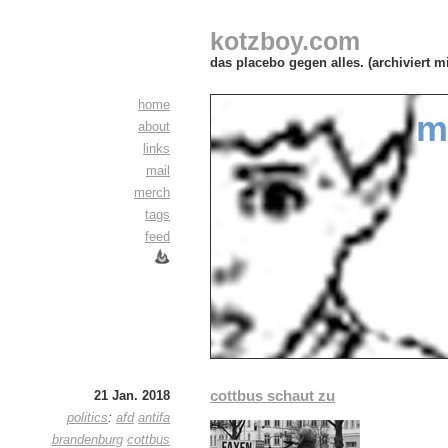
kotzboy.com
das placebo gegen alles. (archiviert m
home
m
about
links
mail
merch
tags
feed
cottbus schaut zu
21 Jan. 2018
politics
:
afd
antifa
brandenburg
cottbus