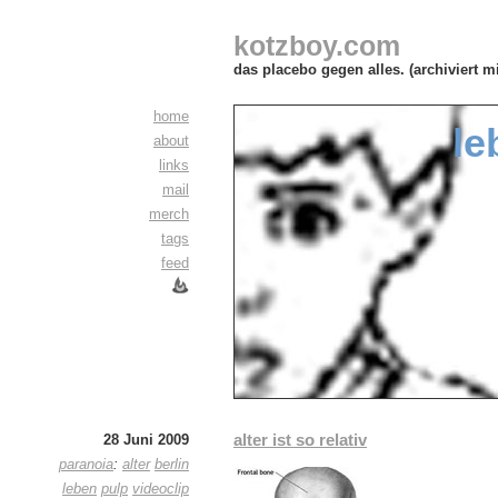
kotzboy.com
das placebo gegen alles. (archiviert m
home
le
about
links
mail
merch
tags
feed
alter ist so relativ
28 Juni 2009
paranoia
:
alter
berlin
leben
pulp
videoclip