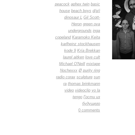
peacock
aphex twin
basic
house
beach boys
d/p/i
dinosaur L
Gil Scott-
Heron
green ova
undergrounds
inga
copeland
Karamoko Keita
karlheinz stockhausen
kode 9
Kría Brekkan
laurel aitken
love cult
Michael O'Neill
mixtape
Nochexxx
Ø
purity ring
radio corax
sculpture
sun
ra
thomas brinkmann
video
videoclip
yo la
tengo
Гости из
будущего
0 comments