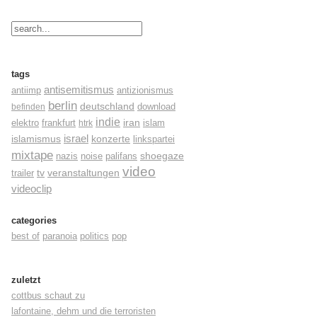
tags
antisemitismus
antiimp
antizionismus
berlin
deutschland
befinden
download
indie
elektro
frankfurt
iran
islam
htrk
israel
konzerte
islamismus
linkspartei
mixtape
shoegaze
nazis
noise
palifans
video
tv
trailer
veranstaltungen
videoclip
categories
best of
paranoia
politics
pop
zuletzt
cottbus schaut zu
lafontaine, dehm und die terroristen