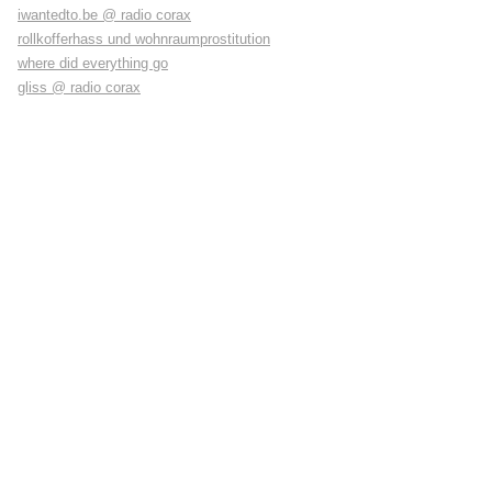
iwantedto.be @ radio corax
rollkofferhass und wohnraumprostitution
where did everything go
gliss @ radio corax