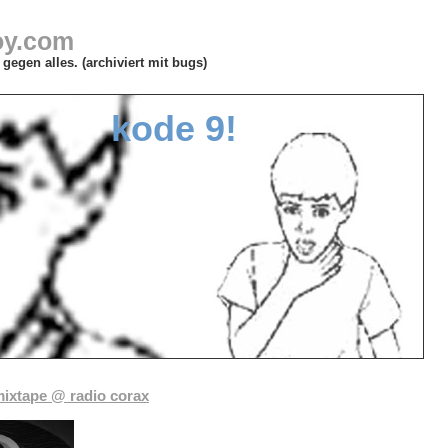
oy.com
gegen alles. (archiviert mit bugs)
kode 9!
 mixtape @ radio corax