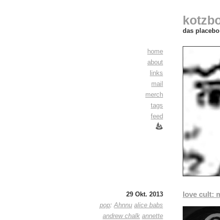
kotzb
das placebo 
home
about
links
mail
merch
tags
feed
love cult:
29 Okt. 2013
pop
:
Ahnnu
alice babs
andrew chalk
annette