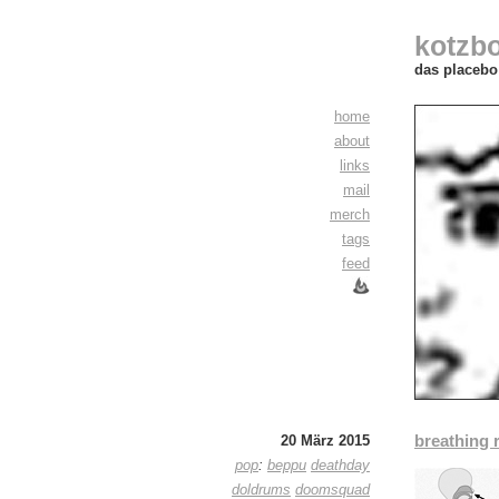
kotzb
das placebo 
home
about
links
mail
merch
tags
feed
breathing 
20 März 2015
pop
:
beppu
deathday
doldrums
doomsquad