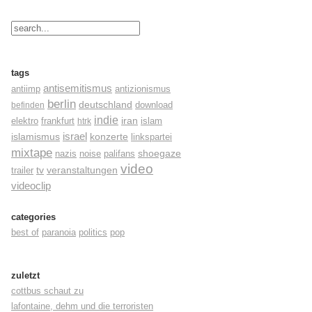
tags
antisemitismus
antiimp
antizionismus
berlin
deutschland
befinden
download
indie
elektro
frankfurt
iran
islam
htrk
israel
konzerte
islamismus
linkspartei
mixtape
shoegaze
nazis
noise
palifans
video
tv
trailer
veranstaltungen
videoclip
categories
best of
paranoia
politics
pop
zuletzt
cottbus schaut zu
lafontaine, dehm und die terroristen