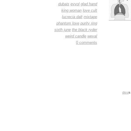
dubais
evvol
glad hand
king woman
love cult
lucrecia dalt
mixtape
phantom love
purity ring
sixth june
the black ryder
weird candle
weval
0 comments
dissi
s