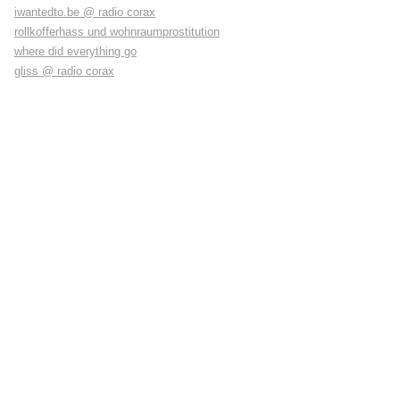
iwantedto.be @ radio corax
rollkofferhass und wohnraumprostitution
where did everything go
gliss @ radio corax