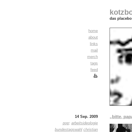
kotzb
das placebo 
home
about
links
mail
merch
tags
feed
„bitte, pa
14 Sep. 2009
pop
:
arbeitsideologie
bundestagswahl
christian