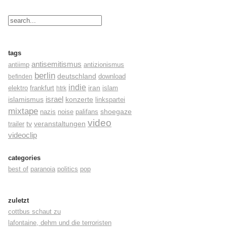
tags
antisemitismus
antiimp
antizionismus
berlin
deutschland
befinden
download
indie
elektro
frankfurt
iran
islam
htrk
israel
konzerte
islamismus
linkspartei
mixtape
shoegaze
nazis
noise
palifans
video
tv
trailer
veranstaltungen
videoclip
categories
best of
paranoia
politics
pop
zuletzt
cottbus schaut zu
lafontaine, dehm und die terroristen