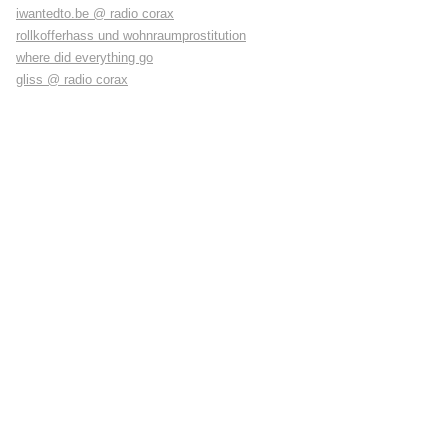
iwantedto.be @ radio corax
rollkofferhass und wohnraumprostitution
where did everything go
gliss @ radio corax