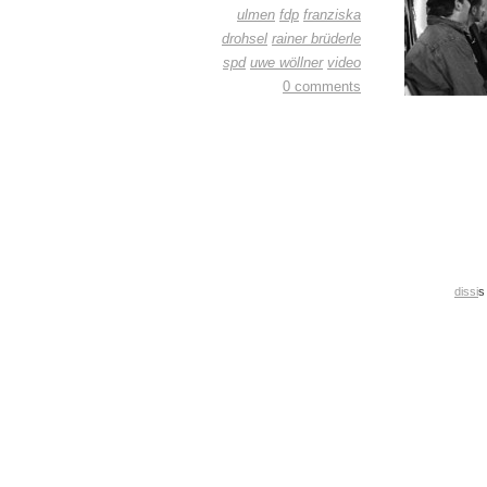
ulmen
fdp
franziska
drohsel
rainer brüderle
spd
uwe wöllner
video
0 comments
dissi
s