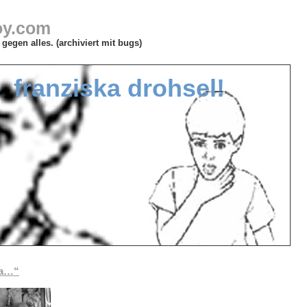
oy.com
gegen alles. (archiviert mit bugs)
franziska drohsel!
pa…“