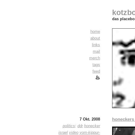
kotzb
das placebo 
home
about
links
mail
merch
tags
feed
honeckers 
7 Okt. 2008
politics
:
ddr
honecker
israel
video
yom-kippur-