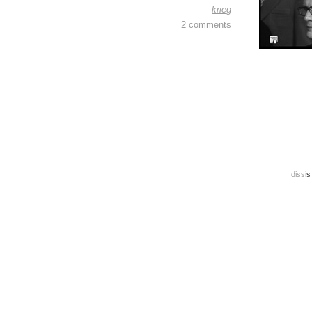
krieg
2 comments
dissi
s