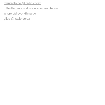
iwantedto.be @ radio corax
rollkofferhass und wohnraumprostitution
where did everything go
gliss @ radio corax