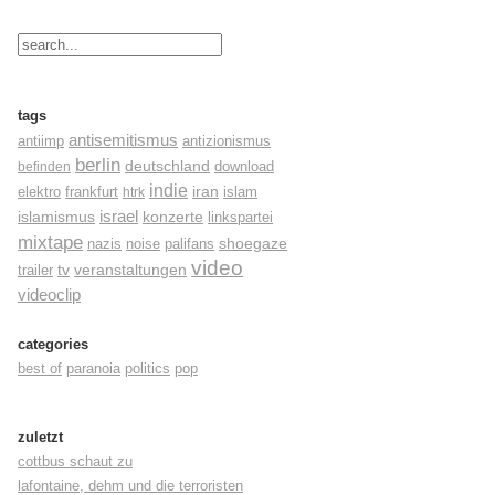
tags
antisemitismus
antiimp
antizionismus
berlin
deutschland
befinden
download
indie
elektro
frankfurt
iran
islam
htrk
israel
konzerte
islamismus
linkspartei
mixtape
shoegaze
nazis
noise
palifans
video
tv
trailer
veranstaltungen
videoclip
categories
best of
paranoia
politics
pop
zuletzt
cottbus schaut zu
lafontaine, dehm und die terroristen